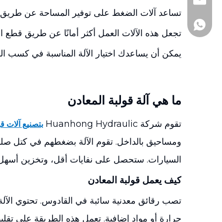
+86-510-860188
andy@js-hhh.c
تساعد آلات الضغط على توفير المساحة عن طريق تقليل حجم النفايات بنس
+86-1377161097
تجعل هذه الآلات العمل أكثر أمانًا عن طريق قطع ال
يمكن أن يساعدك اختيار الآلة المناسبة في كسب الم
ما هي آلة قولبة المعادن
تقوم شركة Huanhong Hydraulic
بتصنيع آلات ق
ومساحيق بالداخل. تقوم الآلة بضغطهم في كتل صلبة 
السيارات. ستحصل على نفايات أقل، وتخزين أسهل، 
كيف يعمل قولبة المعادن
تصب رقائق معدنية سائبة في القادوس. تحتوي الآل