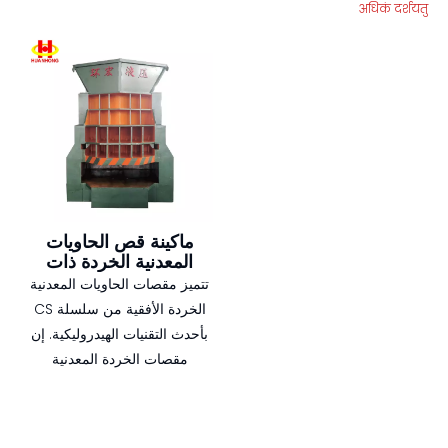
अधिकं दर्शयतु
ماكينة قص الحاويات
المعدنية الخردة ذات
التحكم PLC الهيدروليكي
تتميز مقصات الحاويات المعدنية
الخردة الأفقية من سلسلة CS
بأحدث التقنيات الهيدروليكية. إن
مقصات الخردة المعدنية
الهيدروليكية قادرة على معالجة
الخردة المعدنية بجميع الأحجام
والأشكال بسهولة، بدءًا من