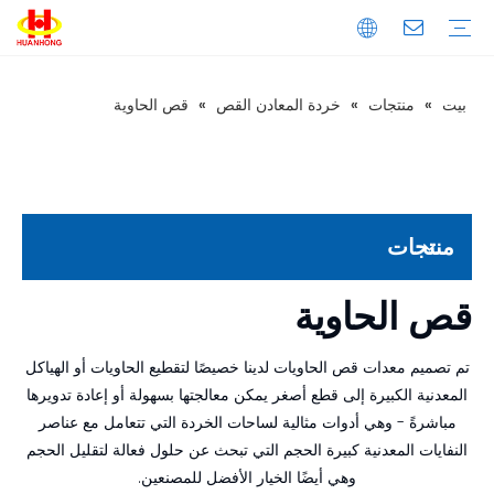
بيت
»
منتجات
»
خردة المعادن القص
»
قص الحاوية
تحميل
التعليمات
مقدمة الشركة
إنتاج
ضبط الجودة
المكبس
الخردة المعدنية المكبس
مكبس نفايات الورق
المكبس الأفقي
المكبس العمودي
خردة المعادن القص
القص العملاقة
قص الحاوية
قص التمساح
ماكينة طحن المعادن
آلة قولبة المعادن العمودية
آلة قولبة المعادن الأفقية
خط تقطيع المعادن
منتجات
قص الحاوية
تم تصميم معدات قص الحاويات لدينا خصيصًا لتقطيع الحاويات أو الهياكل
المعدنية الكبيرة إلى قطع أصغر يمكن معالجتها بسهولة أو إعادة تدويرها
مباشرةً - وهي أدوات مثالية لساحات الخردة التي تتعامل مع عناصر
النفايات المعدنية كبيرة الحجم التي تبحث عن حلول فعالة لتقليل الحجم
وهي أيضًا الخيار الأفضل للمصنعين.