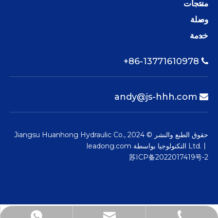
منتجات
وصلة
خدمة
86-13771610978+

andy@js-hhh.com

حقوق الطبع والنشر © 2024 Jiangsu Huanhong Hydraulic Co.,
Ltd.丨 التكنولوجيا بواسطة
leadong.com
苏ICP备2022017419号-2