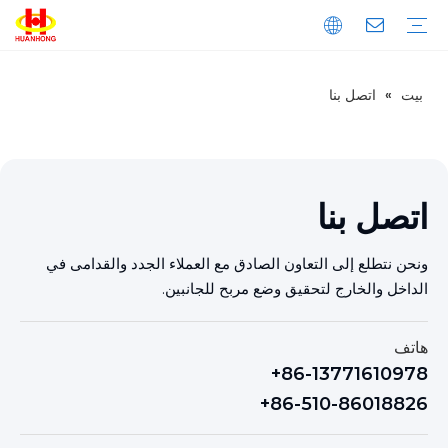
بيت
»
اتصل بنا
تحميل
التعليمات
مقدمة الشركة
إنتاج
ضبط الجودة
المكبس
الخردة المعدنية المكبس
مكبس نفايات الورق
المكبس الأفقي
المكبس العمودي
خردة المعادن القص
القص العملاقة
قص الحاوية
قص التمساح
ماكينة طحن المعادن
آلة قولبة المعادن العمودية
آلة قولبة المعادن الأفقية
خط تقطيع المعادن
اتصل بنا
ونحن نتطلع إلى التعاون الصادق مع العملاء الجدد والقدامى في
الداخل والخارج لتحقيق وضع مربح للجانبين.
هاتف
86-13771610978+
86-510-86018826+