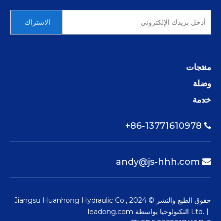
الاشتراك
منتجات
وصلة
خدمة
86-13771610978+

andy@js-hhh.com

حقوق الطبع والنشر © 2024 Jiangsu Huanhong Hydraulic Co.,
Ltd.丨 التكنولوجيا بواسطة
leadong.com