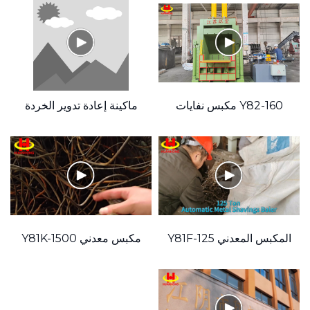
ذات الدفع الجانبي
eoSource="1"
Y82-160 مكبس نفايات
ماكينة إعادة تدوير الخردة
الورق العمودي الصغير
المعدنية الهيدروليكية
الأوتوماتيكية بالكامل
المكبس الصغير
get="_blank"
المكبس المعدني Y81F-125
مكبس معدني Y81K-1500