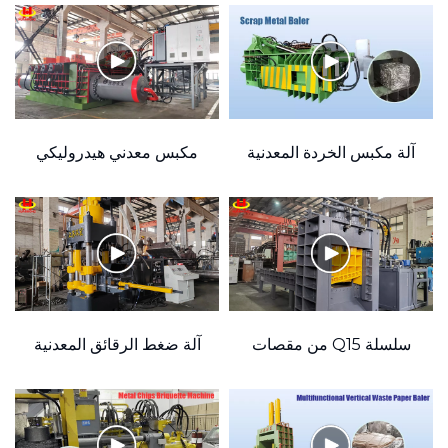
"
آلة مكبس الخردة المعدنية
مكبس معدني هيدروليكي
الهيدروليكية سعة 630 طنًا
عالي الضغط 2000 طن
deVideoId=""
سلسلة Q15 من مقصات
آلة ضغط الرقائق المعدنية
القنطرية المعدنية
(قوالب متعددة)
fApUIvKGyZ"
الهيدروليكية