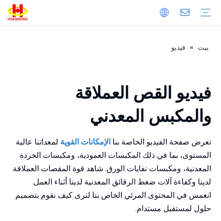
بيت
»
فيديو
تحميل
التعليمات
مقدمة الشركة
إنتاج
ضبط الجودة
المكبس
الخردة المعدنية المكبس
مكبس نفايات الورق
المكبس الأفقي
المكبس العمودي
خردة المعادن القص
القص العملاقة
قص الحاوية
قص التمساح
ماكينة طحن المعادن
آلة قولبة المعادن العمودية
آلة قولبة المعادن الأفقية
خط تقطيع المعادن
فيديو القص العملاقة
والمكبس المعدني
تعرض صفحة الفيديو الخاصة بنا
الإمكانات القوية
لمعداتنا عالية
المستوى، بما في ذلك المكبسات العمودية، ومكبسات الخردة
المعدنية، ومكبسات نفايات الورق. شاهد قوة المقصات العملاقة
لدينا وكفاءة آلات ضغط الرقائق المعدنية لدينا أثناء العمل.
انغمس في المحتوى المرئي الخاص بنا لترى كيف نقوم بتصميم
حلول لمستقبل مستدام.