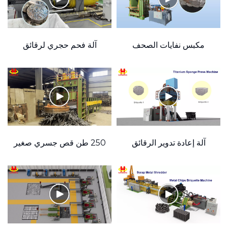
مكبس نفايات الصحف
آلة فحم حجري لرقائق
الهيدروليكي العمودي 160
النفايات المعدنية
rdPartyLink="
طن
الهيدروليكية الأفقية بقدرة
500 طن
آلة إعادة تدوير الرقائق
250 طن قص جسري صغير
المعدنية بضغط الإسفنج من
التيتانيوم