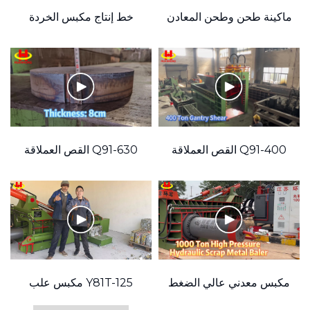
ماكينة طحن وطحن المعادن
خط إنتاج مكبس الخردة
المعدنية الأوتوماتيكي
Q91-400 القص العملاقة
Q91-630 القص العملاقة
"
مكبس معدني عالي الضغط
Y81T-125 مكبس علب
1000 طن
خردة الألومنيوم الهيدروليكية