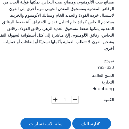
مصانع صب الألومنيوم، ومصانع صب النحاس. يمكنها قولبة العديد من
الرقائق المعدنية ومسحوق المعدن الحبيبي مرة أخرى إلى الفرن
لاستبدال خردة الفولاذ والحديد الخام وسبائك الألومنيوم والخردة.
يستخدم النحاس كمادة خام لتقليل فقدان الاحتراق. آلة ضغط الرقائق
المعدنية يمكنها ضغط مسحوق الحديد الزهر، رقائق الفولاذ، رقائق
النحاس، رقائق الألومنيوم، إلخ مباشرة إلى كتل أسطوانية لسهولة النق
وشحن الفرن. لا تتطلب العملية بأكملها تسخينًا أو إضافات أو عمليات
أخرى.
نموذج:
Y83-630
المنتج العلامة
التجارية:
Huanhong
الكمية:
رسالتك
سلة الاستفسارات