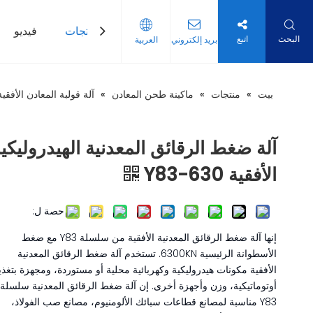
بيت
منتجات
فيديو
البحث
اتبع
بريد إلكتروني
العربية
بيت
»
منتجات
»
ماكينة طحن المعادن
»
آلة قولبة المعادن الأفقية
آلة ضغط الرقائق المعدنية الهيدروليكي
الأفقية Y83-630
حصة ل:
إنها آلة ضغط الرقائق المعدنية الأفقية من سلسلة Y83 مع ضغط
الأسطوانة الرئيسية 6300KN. تستخدم آلة ضغط الرقائق المعدنية
الأفقية مكونات هيدروليكية وكهربائية محلية أو مستوردة، ومجهزة بتغذي
أوتوماتيكية، وزن وأجهزة أخرى. إن آلة ضغط الرقائق المعدنية سلسلة
Y83 مناسبة لمصانع قطاعات سبائك الألومنيوم، مصانع صب الفولاذ،