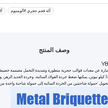
آلة فحم حجري الألومنيوم
آل
وصف المنتج
صنيع قوالب الخردة المعدنية العمودية بوزن 500 طن عبارة عن معدات قوالب حجرية متطورة وشديدة 
وشركات الصلب. من خلال ضغط مقدر لوحدة واحدة يبلغ 5000 كيلو نيوتن، يمكنها ضغط خردة الفولاذ السائ
تحويل 'حمولة شاحنتين من الخردة السائبة إلى حمولة شاحنة واحدة من 