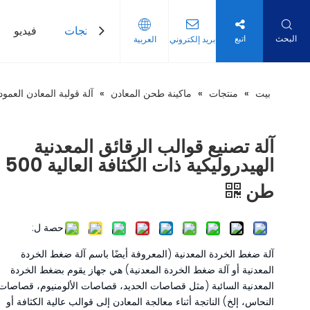
بيت
منتجات
فيديو
البحث
اتبع
بريد إلكتروني
العربية
بيت
»
منتجات
»
ماكينة طحن المعادن
»
آلة قولبة المعادن العمود
آلة تصنيع قوالب الرقائق المعدنية
الهيدروليكية ذات الكثافة العالية 500
طن
حصة ل:
آلة ضغط الخردة المعدنية (المعروفة أيضًا باسم آلة ضغط الخردة
المعدنية أو آلة ضغط الخردة المعدنية) هي جهاز يقوم بضغط الخردة
المعدنية السائبة (مثل قصاصات الحديد، قصاصات الألومنيوم، قصاصات
النحاس، إلخ) الناتجة أثناء معالجة المعادن إلى قوالب عالية الكثافة أو