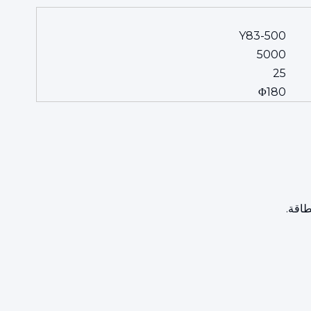
Y83-500
5000
25
Φ180
طاقة.