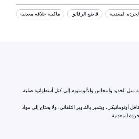
لخردة المعدنية
قاطع الرقائق
ماكينة حلاقة معدنية
قصاصات معدنية مختلفة مثل الحديد والنحاس والألومنيوم إلى كتل أسطوانية صلبة
الذوبان بنسبة 20%. يتم التحكم فيه بواسطة PLC، ومجهز بقادوس وحزام ناقل أوتوماتيكي، ويتميز بالتدوير التلقائي، ولا يحتاج إلى مواد
ردة المعدنية.