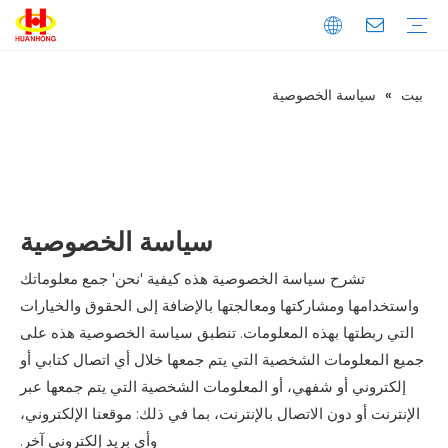
بيت
»
سياسة الخصوصية
تحميل
التعليمات
مقدمة الشركة
إنتاج
ضبط الجودة
المكبس
الخردة المعدنية المكبس
مكبس نفايات الورق
المكبس الأفقي
المكبس العمودي
خردة المعادن القص
القص العملاقة
قص الحاوية
قص التمساح
ماكينة طحن المعادن
آلة قولبة المعادن العمودية
آلة قولبة المعادن الأفقية
خط تقطيع المعادن
سياسة الخصوصية
تشرح سياسة الخصوصية هذه كيفية 'نحن' جمع معلوماتك
واستخدامها ومشاركتها ومعالجتها بالإضافة إلى الحقوق والخيارات
التي ربطتها بهذه المعلومات. تنطبق سياسة الخصوصية هذه على
جميع المعلومات الشخصية التي يتم جمعها خلال أي اتصال كتابي أو
إلكتروني أو شفهي، أو المعلومات الشخصية التي يتم جمعها عبر
الإنترنت أو دون الاتصال بالإنترنت، بما في ذلك: موقعنا الإلكتروني،
وأي بريد إلكتروني آخر.