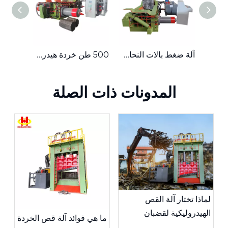
Y81-125 محرك هيدروليكي أوتوماتيكي PLC التحكم آلة مكبس الخردة المعدنية
آلة ضغط بالات النحاس المعدنية الأوتوماتيكية بقدرة 125 طن
500 طن خردة هيدروليكية أوتوماتيكية معدنية من النحاس والنحاس مكبس المكبس
المدونات ذات الصلة
لماذا تختار آلة القص
الهيدروليكية لقضبان
ما هي فوائد آلة قص الخردة
الفولاذ؟