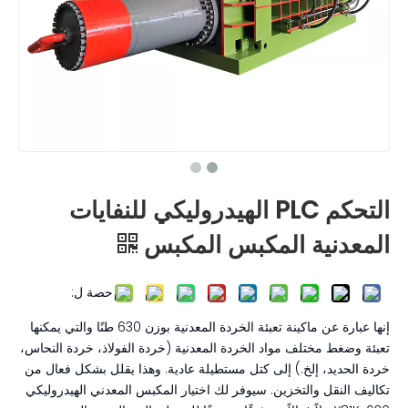
التحكم PLC الهيدروليكي للنفايات
المعدنية المكبس المكبس
حصة ل:
إنها عبارة عن ماكينة تعبئة الخردة المعدنية بوزن 630 طنًا والتي يمكنها
تعبئة وضغط مختلف مواد الخردة المعدنية (خردة الفولاذ، خردة النحاس،
خردة الحديد، إلخ.) إلى كتل مستطيلة عادية. وهذا يقلل بشكل فعال من
تكاليف النقل والتخزين. سيوفر لك اختيار المكبس المعدني الهيدروليكي