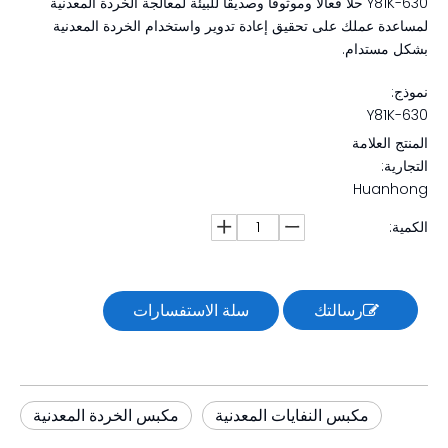
Y81K-630 حلاً فعالاً وموثوقًا وصديقًا للبيئة لمعالجة الخردة المعدنية
لمساعدة عملك على تحقيق إعادة تدوير واستخدام الخردة المعدنية
بشكل مستدام.
نموذج:
Y81K-630
المنتج العلامة
التجارية:
Huanhong
الكمية:
رسالتك
سلة الاستفسارات
مكبس النفايات المعدنية
مكبس الخردة المعدنية