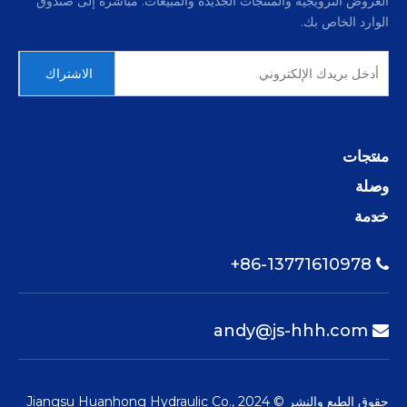
العروض الترويجية والمنتجات الجديدة والمبيعات. مباشرة إلى صندوق
الوارد الخاص بك.
الاشتراك
منتجات
وصلة
خدمة
86-13771610978+

andy@js-hhh.com

حقوق الطبع والنشر © 2024 Jiangsu Huanhong Hydraulic Co.,