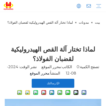
بيت
»
مدونات
»
لماذا تختار آلة القص الهيدروليكية لقضبان الفولاذ؟
تحميل
التعليمات
مقدمة الشركة
إنتاج
ضبط الجودة
المكبس
الخردة المعدنية المكبس
مكبس نفايات الورق
المكبس الأفقي
المكبس العمودي
خردة المعادن القص
القص العملاقة
قص الحاوية
قص التمساح
ماكينة طحن المعادن
آلة قولبة المعادن العمودية
آلة قولبة المعادن الأفقية
خط تقطيع المعادن
لماذا تختار آلة القص الهيدروليكية
لقضبان الفولاذ؟
تصفح الكمية:
0
الكاتب:محرر الموقع نشر الوقت: 2024-
08-12 المنشأ:
محرر الموقع
رسالتك