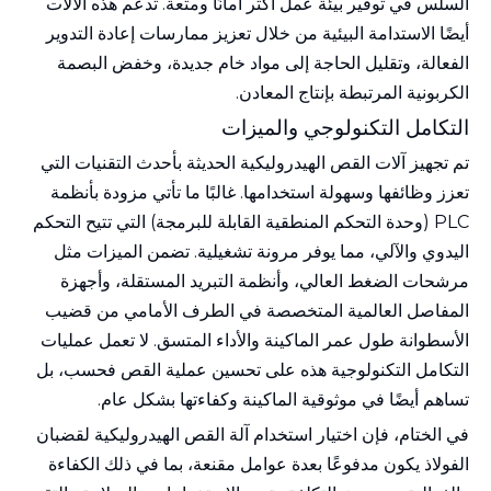
السلس في توفير بيئة عمل أكثر أمانًا ومتعة. تدعم هذه الآلات
أيضًا الاستدامة البيئية من خلال تعزيز ممارسات إعادة التدوير
الفعالة، وتقليل الحاجة إلى مواد خام جديدة، وخفض البصمة
الكربونية المرتبطة بإنتاج المعادن.
التكامل التكنولوجي والميزات
تم تجهيز آلات القص الهيدروليكية الحديثة بأحدث التقنيات التي
تعزز وظائفها وسهولة استخدامها. غالبًا ما تأتي مزودة بأنظمة
PLC (وحدة التحكم المنطقية القابلة للبرمجة) التي تتيح التحكم
اليدوي والآلي، مما يوفر مرونة تشغيلية. تضمن الميزات مثل
مرشحات الضغط العالي، وأنظمة التبريد المستقلة، وأجهزة
المفاصل العالمية المتخصصة في الطرف الأمامي من قضيب
الأسطوانة طول عمر الماكينة والأداء المتسق. لا تعمل عمليات
التكامل التكنولوجية هذه على تحسين عملية القص فحسب، بل
تساهم أيضًا في موثوقية الماكينة وكفاءتها بشكل عام.
في الختام، فإن اختيار استخدام آلة القص الهيدروليكية لقضبان
الفولاذ يكون مدفوعًا بعدة عوامل مقنعة، بما في ذلك الكفاءة