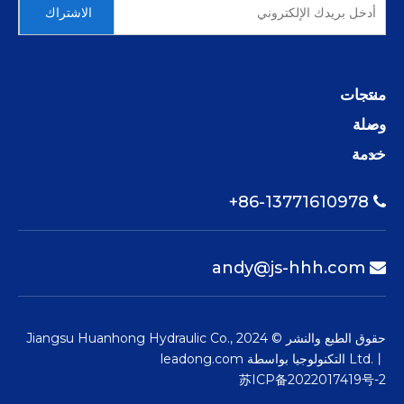
الاشتراك
منتجات
وصلة
خدمة
86-13771610978+

andy@js-hhh.com

حقوق الطبع والنشر © 2024 Jiangsu Huanhong Hydraulic Co.,
Ltd.丨 التكنولوجيا بواسطة
leadong.com
苏ICP备2022017419号-2