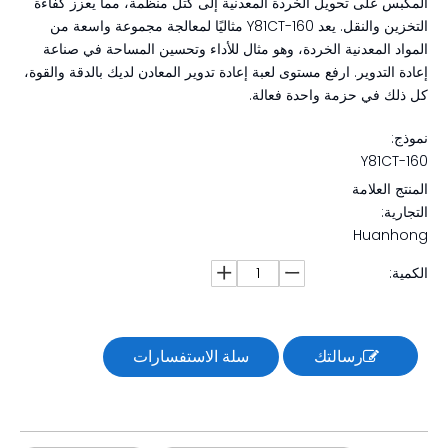
المكبس على تحويل الخردة المعدنية إلى كتل منظمة، مما يعزز كفاءة
التخزين والنقل. يعد Y81CT-160 مثاليًا لمعالجة مجموعة واسعة من
المواد المعدنية الخردة، وهو مثال للأداء وتحسين المساحة في صناعة
إعادة التدوير. ارفع مستوى لعبة إعادة تدوير المعادن لديك بالدقة والقوة،
كل ذلك في حزمة واحدة فعالة.
نموذج:
Y81CT-160
المنتج العلامة
التجارية:
Huanhong
الكمية:
رسالتك
سلة الاستفسارات