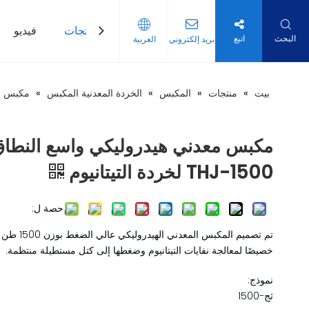
بيت
منتجات
فيديو
البحث
اتبع
بريد إلكتروني
العربية
بيت
»
منتجات
»
المكبس
»
الخردة المعدنية المكبس
»
مكبس معدني ه
مكبس معدني هيدروليكي واسع النطا
THJ-1500 لخردة التيتانيوم
حصة ل:
تم تصميم المكبس المعدني الهيدروليكي عالي الضغط بوزن 1500 طن
خصيصًا لمعالجة نفايات التيتانيوم وضغطها إلى كتل مستطيلة منتظمة.
نموذج:
ثج-1500