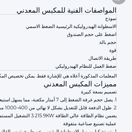
المواصفات الفنية للمكبس المعدني
نموذج
الاسطوانة الهيدروليكية الرئيسية الضغط الاسمي
اضغط على حجم الصندوق
حجم بالة
قوة
طريقة الاتصال
ضغط العمل للنظام الهيدروليكي
المعلمات المذكورة أعلاه هي للإشارة فقط. يمكن تخصيص الم
مميزات المكبس المعدني
تصميم بسعة كبيرة
1. يصل حجم غرفة الضغط إلى 7 أمتار مكعبة، مما يسهل استيعاب نفايات التيتانيوم؛
2. طول الدفعة قابل للتعديل بشكل لا نهائي من 400-1000 مم، قابل للتكيف مع مركبات النقل المختلفة؛
يضمن نظام الطاقة عالي الطاقة 3.215.9KW التشغيل المستمر دون تشويش.
عملية تصنيع صناعية متفوقة
1. يتم تشكيل برميل الاسطوانة الرئيسي عن طريق تزوير القالب الساخن المتكامل.