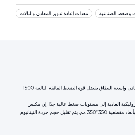
ت وضغط الصناعية
معدات إعادة تدوير المعادن والبالات
في مواجهة الطلب المتزايد باستمرار على معالجة الخردة المعدنية، يعيد THJ-1500 تعريف معايير المعالجة لمحطات إعادة تدوير المعادن واسعة النطاق بفضل قوة الضغط الفائقة البالغة 1500
وليكية العادية إلى مستويات ضغط عالية جدًا. إن مكبس
البالات المعدني الهيدروليكي هذا مصمم بشكل أساسي لمعالجة خردة سبائك التيتانيوم، وضغطها إلى بالات منتظمة ذات كثافة موحدة بأبعاد مقطعية 350*350 مم. يتم تقليل حجم خردة التيتانيوم