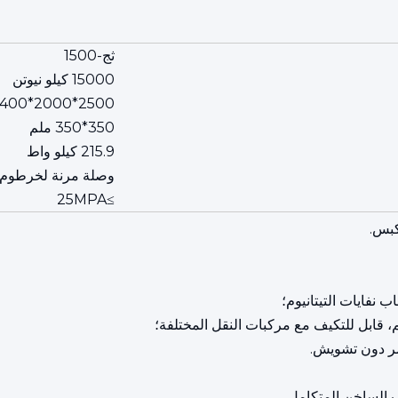
ثج-1500
15000 كيلو نيوتن
2500*2000*1400 ملم
350*350 ملم
215.9 كيلو واط
وصلة مرنة لخرطوم 
≥25MPA
كبس.