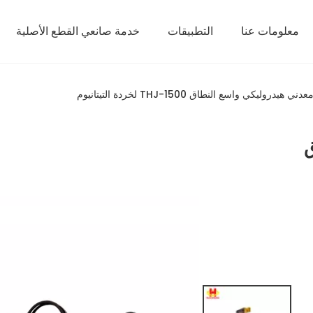
معلومات عنا
التطبيقات
خدمة صانعي القطع الأصلية
يدروليكي واسع النطاق THJ-1500 لخردة التيتانيوم
ق