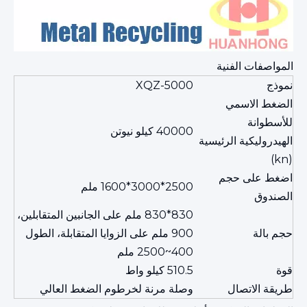
المواصفات الفنية
نموذج
XQZ-5000
الضغط الاسمي
للأسطوانة
40000 كيلو نيوتن
الهيدروليكية الرئيسية
(kn)
اضغط على حجم
2500*3000*1600 ملم
الصندوق
830*830 ملم على الجانبين المتقابلين،
حجم بالة
900 ملم على الزوايا المتقابلة، الطول
400~2500 ملم
قوة
510.5 كيلو واط
طريقة الاتصال
وصلة مرنة لخرطوم الضغط العالي