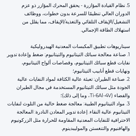
5. نظام القيادة المؤازرة - يحقق المحرك المؤازر ذو عزم
الدوران العالي تنظيمًا للسرعة بدون خطوات، ووظائف
التشغيل/الإيقاف التلقائي والتغذية/الإيقاف، مما يقلل من
استهلاك الطاقة الإجمالي.
سيناريوهات تطبيق المكبسات المعدنية الهيدروليكية
1. صناعة معالجة سبائك التيتانيوم والتيتانيوم: ضغط وإعادة تدوير
نفايات قطع سبائك التيتانيوم، وقصاصات ألواح التيتانيوم،
ونهايات قطع أنابيب التيتانيوم؛
2. صناعة الطيران: تعبئة عالية الكثافة لمواد النفايات عالية
الجودة مثل سبائك التيتانيوم المستخدمة في مجال الطيران
والفضاء (Ti-6Al-4V، وما إلى ذلك)؛
3. مواد التيتانيوم الطبية: معالجة ضغط خالية من التلوث لنفايات
التيتانيوم عالية النقاء. إعادة تدوير المعادن النادرة: المعالجة
الاحترافية للنفايات المعدنية المقاومة للحرارة مثل الزركونيوم
والهافنيوم والتنغستن والموليبدينوم.