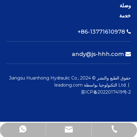
وصلة
خدمة
86-13771610978+

andy@js-hhh.com

حقوق الطبع والنشر © 2024 Jiangsu Huanhong Hydraulic Co.,
Ltd.丨 التكنولوجيا بواسطة
leadong.com
苏ICP备2022017419号-2
andy@js-hhh.com
+86-13771610978
+86-13771610978