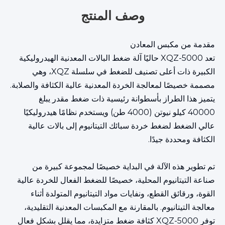
وصف المنتج
مقدمة من مكبس المعادن
تعد XQZ-5000 حاليًا آلة ضغط البالات المعدنية الهيدروليكية
الكبيرة ذات أعلى تصنيف للضغط في سلسلة XQZ، وهي
مصممة خصيصًا لمعالجة الخردة المعدنية عالية الكثافة والصلابة.
يتميز هذا الطراز بأسطوانة رئيسية ذات ضغط مقدر يبلغ
40000 كيلو نيوتن (4000 طن) ويستخدم نظامًا هيدروليكيًا
عالي الضغط لضغط خردة سبائك التيتانيوم إلى بالات عالية
الكثافة ومحددة جيدًا.
تم تطوير هذه الآلة في البداية خصيصًا لمجموعة كبيرة من
صناعة التيتانيوم المحلية، خصيصًا للضغط الفعال للخردة عالية
القوة، ورقائق القطع، ونفايات مواد التيتانيوم المتولدة أثناء
معالجة التيتانيوم. بالمقارنة مع المكبسات المعدنية التقليدية،
توفر XQZ-5000 كثافة ضغط متزايدة، مما يقلل بشكل فعال