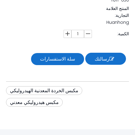
Y81T-630
المنتج العلامة
التجارية:
Huanhong
الكمية:
رسالتك
سلة الاستفسارات
مكبس الخردة المعدنية الهيدروليكي
مكبس هيدروليكي معدني