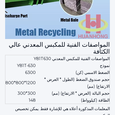
المواصفات الفنية للمكبس المعدني عالي
الكثافة
المواصفات الفنية للمكبس المعدني Y81T630
نموذج
Y81T-630
الضغط الاسمي (كن)
6300
حجم صندوق الضغط (الطول * العرض *
1200*800*800
الارتفاع) (مم)
حجم البالة (العرض * الارتفاع) (مم)
300*300
الطاقة (كيلوواط)
148
المعلمات المذكورة أعلاه هي للإشارة فقط. يمكن تخصيص