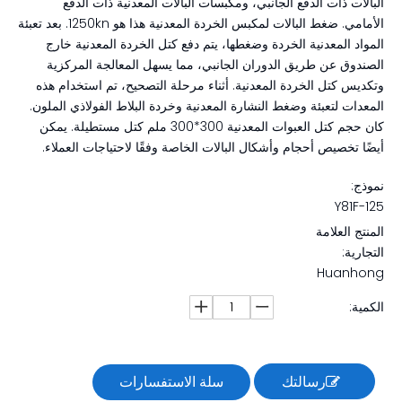
البالات ذات الدفع الجانبي، ومكبسات البالات المعدنية ذات الدفع
الأمامي. ضغط البالات لمكبس الخردة المعدنية هذا هو 1250kn. بعد تعبئة
المواد المعدنية الخردة وضغطها، يتم دفع كتل الخردة المعدنية خارج
الصندوق عن طريق الدوران الجانبي، مما يسهل المعالجة المركزية
وتكديس كتل الخردة المعدنية. أثناء مرحلة التصحيح، تم استخدام هذه
المعدات لتعبئة وضغط النشارة المعدنية وخردة البلاط الفولاذي الملون.
كان حجم كتل العبوات المعدنية 300*300 ملم كتل مستطيلة. يمكن
أيضًا تخصيص أحجام وأشكال البالات الخاصة وفقًا لاحتياجات العملاء.
نموذج:
Y81F-125
المنتج العلامة
التجارية:
Huanhong
الكمية:
رسالتك
سلة الاستفسارات