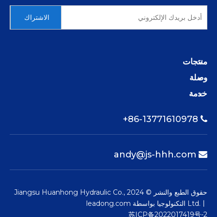
الاشتراك
منتجات
وصلة
خدمة
86-13771610978+

andy@js-hhh.com

حقوق الطبع والنشر © 2024 Jiangsu Huanhong Hydraulic Co.,
Ltd.丨 التكنولوجيا بواسطة
leadong.com
苏ICP备2022017419号-2