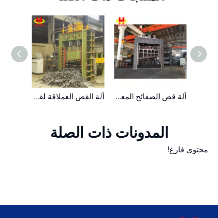
ماكينة قص قنطرية متحركة للخدمة الشاقة من الخردة المعدنية الهيدروليكية سعة 630 طنًا
آلة قص الصفائح المعدنية الخردة متعددة الشفرات
آلة القص العملاقة لقطع الأنابيب الفولاذية المعدنية الهيدروليكية 250T
المدونات ذات الصلة
محتوى فارغ!