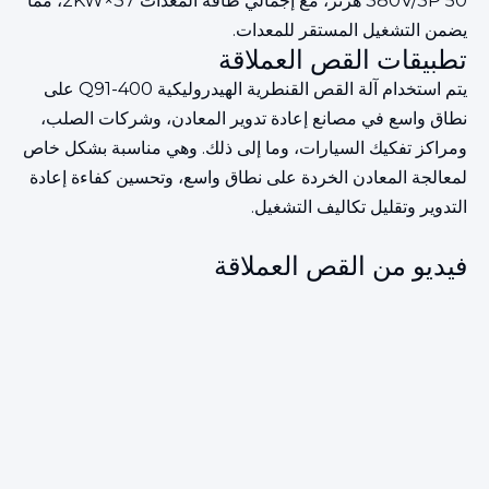
380V/3P 50 هرتز، مع إجمالي طاقة المعدات 37×2KW، مما
يضمن التشغيل المستقر للمعدات.
تطبيقات القص العملاقة
يتم استخدام آلة القص القنطرية الهيدروليكية Q91-400 على
نطاق واسع في مصانع إعادة تدوير المعادن، وشركات الصلب،
ومراكز تفكيك السيارات، وما إلى ذلك. وهي مناسبة بشكل خاص
لمعالجة المعادن الخردة على نطاق واسع، وتحسين كفاءة إعادة
التدوير وتقليل تكاليف التشغيل.
فيديو من القص العملاقة