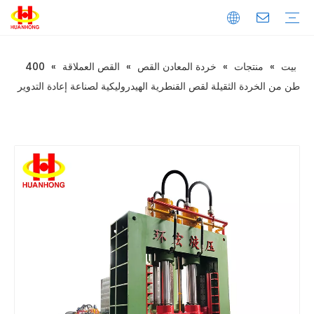
بيت
»
منتجات
»
خردة المعادن القص
»
القص العملاقة
»
400
تحميل
التعليمات
مقدمة الشركة
إنتاج
ضبط الجودة
المكبس
الخردة المعدنية المكبس
مكبس نفايات الورق
المكبس الأفقي
المكبس العمودي
خردة المعادن القص
القص العملاقة
قص الحاوية
قص التمساح
ماكينة طحن المعادن
آلة قولبة المعادن العمودية
آلة قولبة المعادن الأفقية
خط تقطيع المعادن
طن من الخردة الثقيلة لقص القنطرية الهيدروليكية لصناعة إعادة التدوير