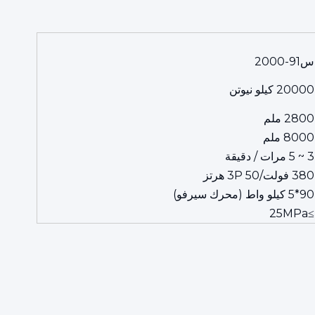
س91-2000
20000 كيلو نيوتن
2800 ملم
8000 ملم
3 ~ 5 مرات / دقيقة
380 فولت/3P 50 هرتز
90*5 كيلو واط (محرك سيرفو)
≥25MPa