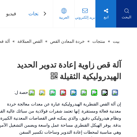
بيت
منتجات
فيديو
البحث
اتبع
بريد إلكتروني
العربية
بيت
»
منتجات
»
خردة المعادن القص
»
القص العملاقة
»
آلة قص
آلة قص زاوية إعادة تدوير الحديد
الهيدروليكية الثقيلة
حصة ل:
إن آلة القص القنطرية الهيدروليكية عبارة عن معدات معالجة خردة
معدنية فعالة ومستقرة. إنها تعتمد شفرات فولاذية من سبائك عالية القو
ونظام هيدروليكي دقيق، والذي يمكنه قص القصاصات المعدنية الكبيرة
بدقة. يوفر الهيكل القنطري مساحة عمل واسعة ويضمن التشغيل الآمن
وهي مناسبة لمحطات إعادة التدوير وساحات تكسير السفن