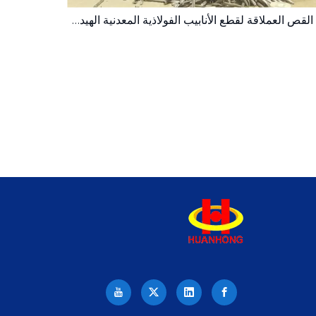
آلة القص العملاقة لقطع الأنابيب الفولاذية المعدنية الهيدروليكية 250T