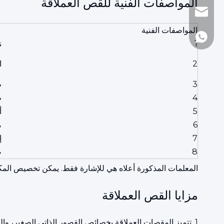
المواصفات الفنية للقص العملاقة
+86-510-860188
andy@js-hhh.c
المواصفات الفنية
+86-1377161097
1
ن
2
ا
3
ط
4
ط
5
أ
6
م
7
إ
8
ض
المعلمات المذكورة أعلاه هي للإشارة فقط. يمكن تخصيص الم
مزايا القص العملاقة
1. تتميز المقصات العملاقة بخصائص القصور الذاتي الصغير، والضوضاء المنخفضة، والحركة السلسة، والتشغيل المرن والسلامة.