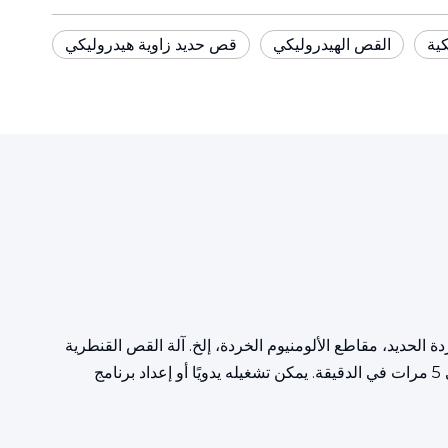
كية
القص الهيدروليكي
قص حديد زاوية هيدروليكي
ف خردة الفولاذ، خردة الحديد، مقاطع الألومنيوم الخردة، إلخ. آلة القص القنطرية
المعدنية الهيدروليكية Q91-2000 لديها ضغط أسطوانة رئيسي يبلغ 20000 كيلو نيوتن وطول شفرة 2800 مم. يمكن أن تقطع 3 إلى 5 مرات في الدقيقة. يمكن تشغيله يدويًا أو إعداد برنامج