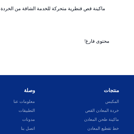
Q15K-500 آلة قص الصفائح المعدنية الفولاذية الهيدروليكية
محتوى فارغ!
منتجات
وصلة
المكبس
معلومات عنا
خردة المعادن القص
التطبيقات
ماكينة طحن المعادن
مدونات
خط تقطيع المعادن
اتصل بنا