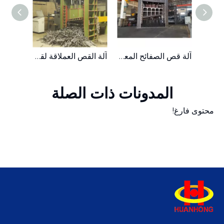
ماكينة قص قنطرية متحركة للخدمة الشاقة من الخردة المعدنية الهيدروليكية سعة 630 طنًا
آلة قص الصفائح المعدنية الخردة متعددة الشفرات
آلة القص العملاقة لقطع الأنابيب الفولاذية المعدنية الهيدروليكية 250T
المدونات ذات الصلة
محتوى فارغ!