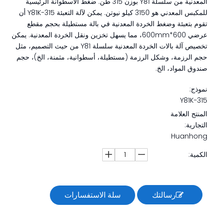
المعدنية من سلسلة Y81 بوزن 315 طن. ضغط الأسطوانة الرئيسية
للمكبس المعدني هو 3150 كيلو نيوتن. يمكن لآلة التعبئة Y81K-315 أن
تقوم بتعبئة وضغط الخردة المعدنية في بالة مستطيلة بحجم مقطع
عرضي 600*600mm، مما يسهل تخزين ونقل الخردة المعدنية. يمكن
تخصيص آلة بالات الخردة المعدنية سلسلة Y81 من حيث التصميم، مثل
حجم الرزمة، وشكل الرزمة (مستطيلة، أسطوانية، مثمنة، الخ)، حجم
صندوق المواد، الخ.
نموذج:
Y81K-315
المنتج العلامة
التجارية:
Huanhong
الكمية:
رسالتك
سلة الاستفسارات