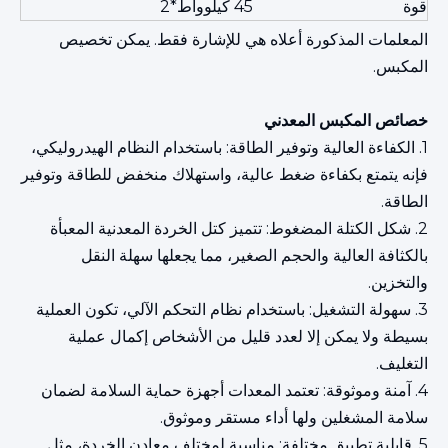
قوة
45 كيلوواط*2
المعلمات المذكورة أعلاه هي للإشارة فقط. يمكن تخصيص
المكبس.
خصائص المكبس المعدني
1. الكفاءة العالية وتوفير الطاقة: باستخدام النظام الهيدروليكي،
فإنه يتمتع بكفاءة ضغط عالية، واستهلاك منخفض للطاقة وتوفير
الطاقة.
2. شكل الكتلة المضغوط: تتميز كتل الخردة المعدنية المعبأة
بالكثافة العالية والحجم الصغير، مما يجعلها سهلة النقل
والتخزين.
3. سهولة التشغيل: باستخدام نظام التحكم الآلي، تكون العملية
بسيطة ولا يمكن إلا لعدد قليل من الأشخاص إكمال عملية
التغليف.
4. آمنة وموثوقة: تعتمد المعدات أجهزة حماية السلامة لضمان
سلامة المشغلين ولها أداء مستقر وموثوق.
5. قابلية تطبيق مختلفة: مناسبة لمختلف معادن الخردة، مثل