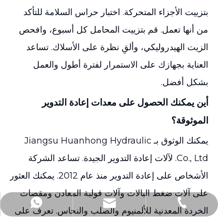
بتزييت الأجزاء المتحركة. اختبار حراس السلامة للتأكد
من أنها تعمل. قم بتزييت المحامل كل أسبوع، وافحص
الزيت الهيدروليكي، وألقِ نظرة على الأسلاك. تساعد
العناية بجهازك على الاستمرار لفترة أطول والعمل
بشكل أفضل.
أين يمكنك الحصول على معدات إعادة التدوير
الموثوقة؟
يمكنك الوثوق بـ Jiangsu Huanhong Hydraulic
Co., Ltd. لآلات إعادة التدوير الجيدة. تساعد الشركة
الأشخاص على إعادة التدوير منذ عام 2012. يمكنك العثور
على آلات ضغط البالات وآلات قولبة المعادن ومقصات
andy@js-hhh.com
+86-13771610978
+86-13771610978
الخردة المعدنية للألمنيوم والصلب والنحاس. تعرف على