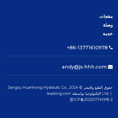
منتجات
وصلة
خدمة
86-13771610978+

andy@js-hhh.com

حقوق الطبع والنشر © 2024 Jiangsu Huanhong Hydraulic Co.,
Ltd.丨 التكنولوجيا بواسطة
leadong.com
苏ICP备2022017419号-2