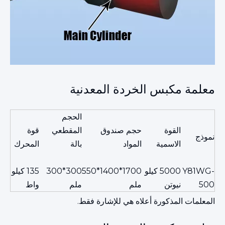
معلمة مكبس الخردة المعدنية
الحجم
القوة
حجم صندوق
المقطعي
قوة
نموذج
الاسمية
المواد
بالة
المحرك
Y81WG-
5000 كيلو
1700*1400*550
300*300
135 كيلو
500
نيوتن
ملم
ملم
واط
المعلمات المذكورة أعلاه هي للإشارة فقط.