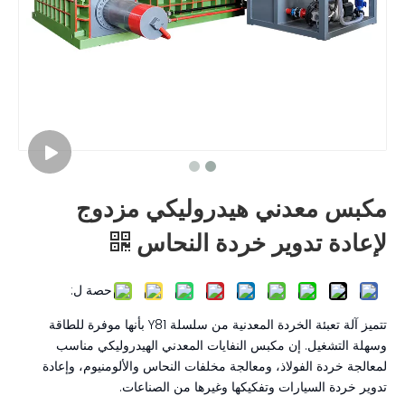
مكبس معدني هيدروليكي مزدوج
لإعادة تدوير خردة النحاس
حصة ل:
تتميز آلة تعبئة الخردة المعدنية من سلسلة Y81 بأنها موفرة للطاقة
وسهلة التشغيل. إن مكبس النفايات المعدني الهيدروليكي مناسب
لمعالجة خردة الفولاذ، ومعالجة مخلفات النحاس والألومنيوم، وإعادة
تدوير خردة السيارات وتفكيكها وغيرها من الصناعات.