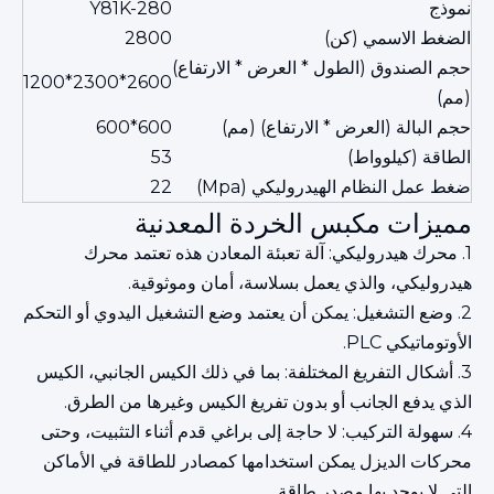
نموذج
Y81K-280
الضغط الاسمي (كن)
2800
حجم الصندوق (الطول * العرض * الارتفاع)
2600*2300*1200
(مم)
حجم البالة (العرض * الارتفاع) (مم)
600*600
الطاقة (كيلوواط)
53
ضغط عمل النظام الهيدروليكي (Mpa)
22
مميزات مكبس الخردة المعدنية
1. محرك هيدروليكي: آلة تعبئة المعادن هذه تعتمد محرك
هيدروليكي، والذي يعمل بسلاسة، أمان وموثوقية.
2. وضع التشغيل: يمكن أن يعتمد وضع التشغيل اليدوي أو التحكم
الأوتوماتيكي PLC.
3. أشكال التفريغ المختلفة: بما في ذلك الكيس الجانبي، الكيس
الذي يدفع الجانب أو بدون تفريغ الكيس وغيرها من الطرق.
4. سهولة التركيب: لا حاجة إلى براغي قدم أثناء التثبيت، وحتى
محركات الديزل يمكن استخدامها كمصادر للطاقة في الأماكن
التي لا يوجد بها مصدر طاقة.