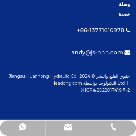
وصلة
خدمة
86-13771610978+

andy@js-hhh.com

حقوق الطبع والنشر © 2024 Jiangsu Huanhong Hydraulic Co.,
Ltd.丨 التكنولوجيا بواسطة
leadong.com
苏ICP备2022017419号-2
andy@js-hhh.com
+86-13771610978
+86-13771610978