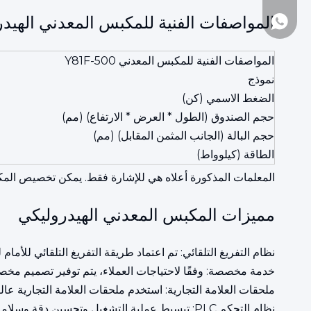
المواصفات الفنية للمكبس المعدني الهيد
+86-1377161097
المواصفات الفنية للمكبس المعدني Y81F-500
نموذج
الضغط الاسمي (كن)
حجم الصندوق (الطول * العرض * الارتفاع) (مم)
حجم البالة (الجانب المثمن المقابل) (مم)
الطاقة (كيلوواط)
المعلمات المذكورة أعلاه هي للإشارة فقط. يمكن تخصيص الم
مميزات المكبس المعدني الهيدروليكي
نظام التفريغ التلقائي: تم اعتماد طريقة التفريغ التلقائي للأما
خدمة مخصصة: وفقًا لاحتياجات العملاء، يتم توفير تصميم مخصص
ملحقات العلامة التجارية: استخدم ملحقات العلامة التجارية عال
نظام التحكم PLC: تبسيط عملية التشغيل وتحسين دقة وسلامة التشغيل.