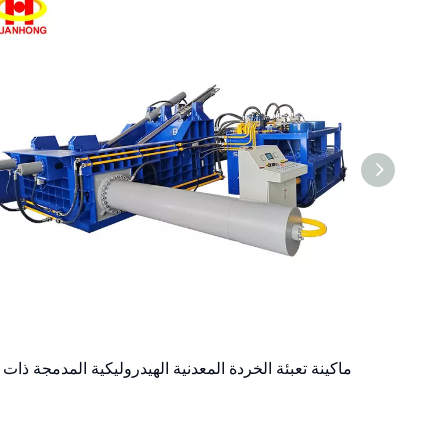
آلة المكبس الهيدروليكي لإعادة تدوير الخردة المعدنية الثقيلة Y81K-1000