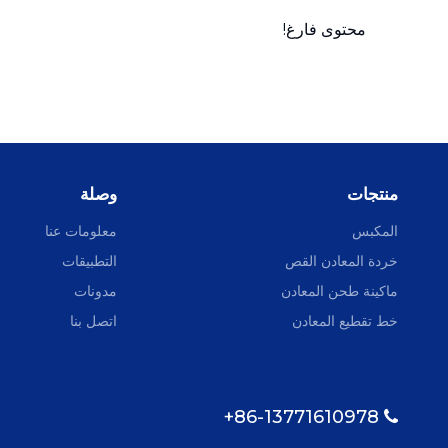
محتوى فارغ!
منتجات
وصلة
المكبس
معلومات عنا
خردة المعادن القص
التطبيقات
ماكينة طحن المعادن
مدونات
خط تقطيع المعادن
اتصل بنا
86-13771610978+
