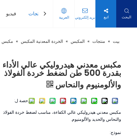
بيت
منتجات
فيديو
البحث
اتبع
بريد إلكتروني
العربية
بيت
»
منتجات
»
المكبس
»
الخردة المعدنية المكبس
»
مكبس معدني هيدر
مكبس معدني هيدروليكي عالي الأداء
بقدرة 500 طن لضغط خردة الفولاذ
والألومنيوم والنحاس
حصة ل:
مكبس معدني هيدروليكي عالي الكفاءة، مناسب لضغط خردة الفولاذ
والنحاس والحديد والألومنيوم.
نموذج: