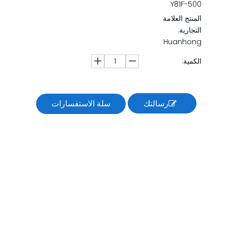
Y81F-500
المنتج العلامة
التجارية:
Huanhong
الكمية:
رسالتك
سلة الاستفسارات