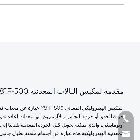
مقدمة لمكبس البالات المعدنية Y81F-500
المكبس الهيدروليكي المعد
خردة الحديد أو خردة النحاس والألومنيوم. إنها معدات إعادة تدو
+86-1377161097
أوتوماتيكي، والذي يمكنه تحويل كتل الخردة المعدنية تلقائيًا
المعدنية الهيدروليكية هذه عبارة عن أجسام مثمنة بطول جانبي 400*400 سم. وفقاً لاحتياجات العملاء، يمكن أيضاً تخصيص كتل الخردة المعدنية إلى كتل مستطيلة أو أسطوانا
+86-510-860188
andy@js-hhh.c