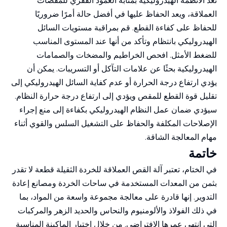
تعد الأنظمة الهيدروليكية بمثابة العمود الفقري للمقصات
العملاقة، ويعد الحفاظ عليها في أفضل حالة أمرًا ضروريًا
للحفاظ على كفاءة القطع. قم بمراقبة مستويات السائل
الهيدروليكي بانتظام وتأكد من أنها عند المستوى المناسب
للضغط الأمثل. افحص الخراطيم والمضخات والصمامات
الهيدروليكية بحثًا عن علامات التآكل أو التسريبات. يمكن أن
يؤدي ارتفاع درجة الحرارة أو عدم كفاية السائل الهيدروليكي إلى
تقليل قوة القطع للمقص ويؤدي إلى ارتفاع درجة حرارة النظام.
سيؤدي ضمان عمل النظام الهيدروليكي بكفاءة إلى منع إجراء
الإصلاحات المكلفة والحفاظ على التشغيل السلس والقوي أثناء
مهام المعالجة الشاقة.
خاتمة
في الختام، تعتبر آلة القص العملاقة للخردة الثقيلة قطعة لا تقدر
بثمن من المعدات المستخدمة في ساحات الخردة ومصانع إعادة
التدوير. إنها قادرة على معالجة مجموعة واسعة من المواد، بما
في ذلك الفولاذ والألومنيوم والنحاس والحديد الزهر والمركبات
التي انتهى عمرها الافتراضي. من خلال اختيار الماكينة المناسبة