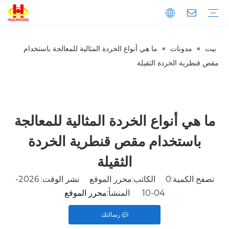
بيت
»
مدونات
»
ما هي أنواع الخردة المثالية للمعالجة باستخدام
تحميل
التعليمات
مقدمة الشركة
إنتاج
ضبط الجودة
المكبس
الخردة المعدنية المكبس
مكبس نفايات الورق
المكبس الأفقي
المكبس العمودي
خردة المعادن القص
القص العملاقة
قص الحاوية
قص التمساح
ماكينة طحن المعادن
آلة قولبة المعادن العمودية
آلة قولبة المعادن الأفقية
خط تقطيع المعادن
مقص قنطرية الخردة الثقيلة
ما هي أنواع الخردة المثالية للمعالجة
باستخدام مقص قنطرية الخردة
الثقيلة
تصفح الكمية:
0
الكاتب:محرر الموقع نشر الوقت: 2026-
04-10 المنشأ:
محرر الموقع
رسالتك