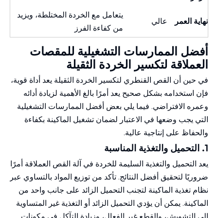
يتعامل مع الخردة المختلطة، ويزيد
نهاية العمر
عالي
من كفاءة الفرز
أفضل الممارسات
التشغيلية
للمقصات
العملاقة لتكسير الخردة الثقيلة
في حين أن القص القنطري لتكسير الخردة الثقيلة يعد أداة قوية،
فإن استخدامه بشكل صحيح يعد أمرًا بالغ الأهمية لزيادة أدائه
وعمره الافتراضي. فيما يلي بعض أفضل الممارسات التشغيلية
التي يجب وضعها في الاعتبار لضمان تشغيل الماكينة بكفاءة
والحفاظ على إنتاجية عالية.
1. التحميل
والتغذية
المناسبة
يعد التحميل والتغذية السليمة للخردة في آلة القص العملاقة أمرًا
ضروريًا لتحقيق أفضل النتائج. تأكد من توزيع المواد بالتساوي عبر
نظام تغذية الماكينة لتجنب التحميل الزائد على جانب واحد من
الماكينة. يمكن أن يؤدي التحميل الزائد أو التغذية غير المتساوية
إلى التشويش، والقطع غير الفعال، وزيادة التآكل في مكونات