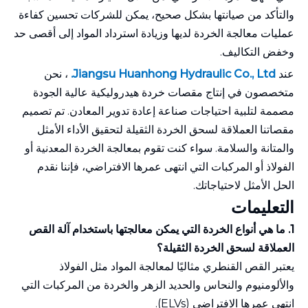
والتأكد من صيانتها بشكل صحيح، يمكن للشركات تحسين كفاءة
عمليات معالجة الخردة لديها وزيادة استرداد المواد إلى أقصى حد
وخفض التكاليف.
عند
Jiangsu Huanhong Hydraulic Co., Ltd.
، نحن
متخصصون في إنتاج مقصات خردة هيدروليكية عالية الجودة
مصممة لتلبية احتياجات صناعة إعادة تدوير المعادن. تم تصميم
مقصاتنا العملاقة لسحق الخردة الثقيلة لتحقيق الأداء الأمثل
والمتانة والسلامة. سواء كنت تقوم بمعالجة الخردة المعدنية أو
الفولاذ أو المركبات التي انتهى عمرها الافتراضي، فإننا نقدم
الحل الأمثل لاحتياجاتك.
التعليمات
1. ما هي أنواع الخردة التي يمكن معالجتها باستخدام آلة القص
العملاقة لسحق الخردة الثقيلة؟
يعتبر القص القنطري مثاليًا لمعالجة المواد مثل الفولاذ
والألومنيوم والنحاس والحديد الزهر والخردة من المركبات التي
انتهى عمرها الافتراضي (ELVs).