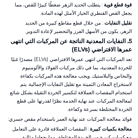
قوة قطع قوية
: يتطلب الحديد الزهر ضغطًا كبيرًا للقص، مما
يجعل القص القنطري الخيار الأمثل لهذه المادة.
تقليل النفايات
: من خلال قطع مقاطع كبيرة من الحديد
الزهر، يكون من الأسهل الفرز والتحضير لإعادة التدوير.
5. النفايات المعدنية الناتجة عن
المركبات
التي انتهى
عمرها الافتراضي
(ELVs)
تعد المركبات التي انتهى عمرها الافتراضي (ELVs) مصدرًا غنيًا
للخردة المعدنية، بما في ذلك مركبات الفولاذ والألومنيوم
والنحاس والبلاستيك. ويجب معالجة هذه المركبات بكفاءة
لاستخراج المعادن الثمينة مع تقليل النفايات الإجمالية. يتم
استخدام المقصات العملاقة لتكسير الخردة الثقيلة بشكل شائع
لمعالجة المركبات عند نهاية الخدمة نظرًا لقدرتها على قطع
الخردة المختلطة بسرعة وكفاءة.
فوائد معالجة المركبات عند نهاية العمر باستخدام مقص جسري:
معالجة بكميات كبيرة
: المقصات العملاقة قادرة على التعامل
مع كميات كبيرة من الخردة المختلطة، مما يجعلها مثالية