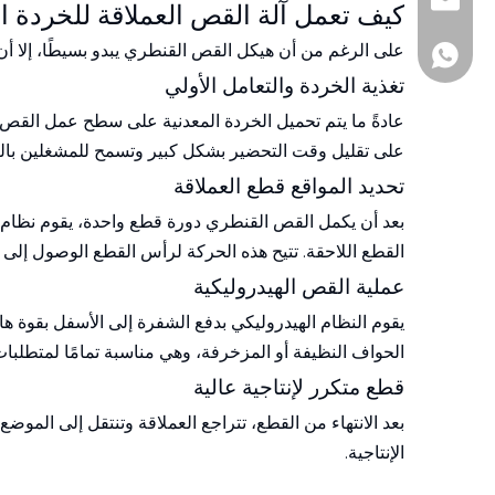
+86-510-860188
andy@js-hhh.c
كيف تعمل آلة القص العملاقة للخردة ال
على الرغم من أن هيكل القص القنطري يبدو بسيطًا، إلا أن 
+86-1377161097
تغذية الخردة والتعامل الأولي
عادةً ما يتم تحميل الخردة المعدنية على سطح عمل القص 
على تقليل وقت التحضير بشكل كبير وتسمح للمشغلين بالتع
تحديد المواقع قطع العملاقة
بعد أن يكمل القص القنطري دورة قطع واحدة، يقوم نظام دف
القطع اللاحقة. تتيح هذه الحركة لرأس القطع الوصول إلى
عملية القص الهيدروليكية
يقوم النظام الهيدروليكي بدفع الشفرة إلى الأسفل بقوة ها
الحواف النظيفة أو المزخرفة، وهي مناسبة تمامًا لمتطلبات 
قطع متكرر لإنتاجية عالية
بعد الانتهاء من القطع، تتراجع العملاقة وتنتقل إلى المو
الإنتاجية.