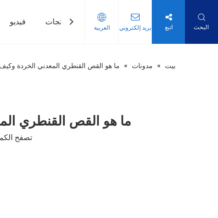
بيت
منتجات
فيديو
البحث
اتبع
بريد إلكتروني
العربية
بيت
»
مدونات
»
ما هو القص القنطري المعدني الخردة وكيف 
ما هو القص القنطري الم
تصفح الكمي