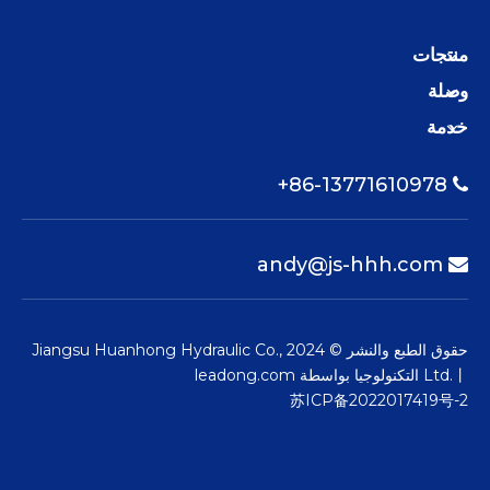
منتجات
وصلة
خدمة
86-13771610978+

andy@js-hhh.com

حقوق الطبع والنشر © 2024 Jiangsu Huanhong Hydraulic Co.,
Ltd.丨 التكنولوجيا بواسطة
leadong.com
苏ICP备2022017419号-2