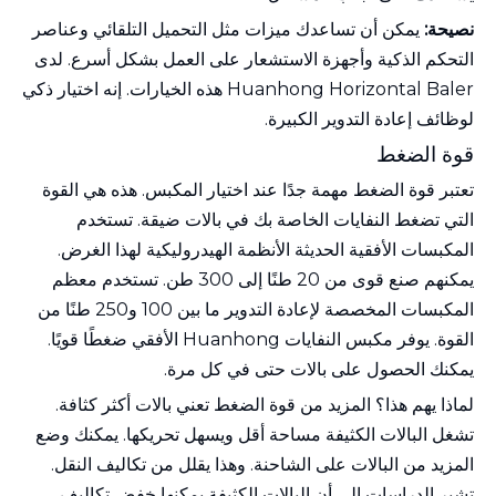
نصيحة:
يمكن أن تساعدك ميزات مثل التحميل التلقائي وعناصر
التحكم الذكية وأجهزة الاستشعار على العمل بشكل أسرع. لدى
Huanhong Horizontal Baler هذه الخيارات. إنه اختيار ذكي
لوظائف إعادة التدوير الكبيرة.
قوة الضغط
تعتبر قوة الضغط مهمة جدًا عند اختيار المكبس. هذه هي القوة
التي تضغط النفايات الخاصة بك في بالات ضيقة. تستخدم
المكبسات الأفقية الحديثة الأنظمة الهيدروليكية لهذا الغرض.
يمكنهم صنع قوى من 20 طنًا إلى 300 طن. تستخدم معظم
المكبسات المخصصة لإعادة التدوير ما بين 100 و250 طنًا من
القوة. يوفر مكبس النفايات Huanhong الأفقي ضغطًا قويًا.
يمكنك الحصول على بالات حتى في كل مرة.
لماذا يهم هذا؟ المزيد من قوة الضغط تعني بالات أكثر كثافة.
تشغل البالات الكثيفة مساحة أقل ويسهل تحريكها. يمكنك وضع
المزيد من البالات على الشاحنة. وهذا يقلل من تكاليف النقل.
تشير الدراسات إلى أن البالات الكثيفة يمكنها خفض تكاليف