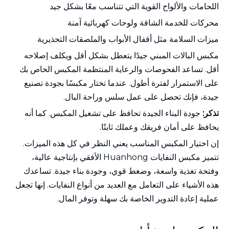
اللحامات والألواح القوية التي تتناسب معًا بشكل جيد
محركات للخدمة الشاقة ولوحات كهربائية آمنة
ميزات السلامة مثل أقفال الأبواب والملصقات التحذيرية
مكبس البالات المبني جيدًا يتعطل بشكل أقل ويكلف إصلاحه
أقل. تساعد الفحوصات والرعاية المنتظمة المكبس الخاص بك
على الاستمرار لفترة أطول. عندما تختار مكبسًا بجودة تصنيع
جيدة، فإنك تحصل على عمل سلس وراحة البال.
تذكر:
جودة البناء الجيدة تحافظ على تشغيل المكبس. كما أنه
يحافظ على أمان فريقك وعملك ثابتًا.
إن اختيار المكبس المناسب يعني النظر في كل هذه الميزات.
تتميز مكبس النفايات Huanhong الأفقي بإنتاجية عالية،
وفتحة تغذية واسعة، وضغط قوي، وجودة بناء جيدة. تساعدك
هذه الأشياء على التعامل مع العديد من أنواع النفايات. إنها تجعل
عملية إعادة التدوير الخاصة بك سهلة وتوفر المال.