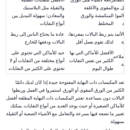
ل مع
المقوى والأغلفة
والثقيلة مثل البلاستيك
الموا
المنكمشة والورق
والمعادن؛ سهولة التبديل بين
د
المختلط
أنواع النفايات
الأتمت
يتم ربط البالات بمفردها،
عادة ما يحتاج الناس إلى ربط
ة
لذلك تقوم بعمل أقل
البالات ودفعها للخارج
الأفضل للأماكن التي بها
جيد للأماكن التي تحتوي على
ملاءم
الكثير من نفس النفايات
أنواع مختلفة من النفايات أو لا
ة
طوال اليوم
تحتوي على الكثير من النفايات
تعد المكبسات ذات النهاية المفتوحة جيدة إذا كان لديك دائمًا
الكثير من الورق المقوى أو الورق. استمروا في العمل وربطوا
البالات دون مساعدة. تعتبر المكبسات ذات النهاية المغلقة أفضل
للأماكن الصغيرة أو حيث يوجد العديد من أنواع النفايات. يمكنك
تغيير ما تضعه فيها بسرعة والتعامل مع الأشياء الصعبة أو الثقيلة
بسهولة.