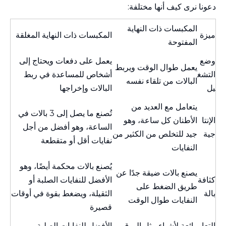
دعونا نرى كيف أنها مختلفة:
المكبسات ذات النهاية
ميزة
المكبسات ذات النهاية المغلقة
المفتوحة
وضع
يعمل على دفعات ويحتاج إلى
يعمل طوال الوقت ويربط
التشغ
أشخاص للمساعدة في ربط
البالات من تلقاء نفسه
يل
البالات وإخراجها
يتعامل مع العديد من
تُصنع ما يصل إلى 3 بالات في
الإنتا
الأطنان كل ساعة، وهو
الساعة، وهو أفضل من أجل
جية
جيد للتخلص من الكثير من
نفايات أقل أو متقطعة
النفايات
يُصنع بالات محكمة أيضًا، وهو
يصنع بالات ضيقة جدًا عن
كثافة
الأفضل للنفايات الصلبة أو
طريق الضغط على
بالة
الثقيلة، ويضغط بقوة في أوقات
النفايات طوال الوقت
قصيرة
التعام
رائعة لأشياء مثل الورق
الأفضل للنفايات الصلبة