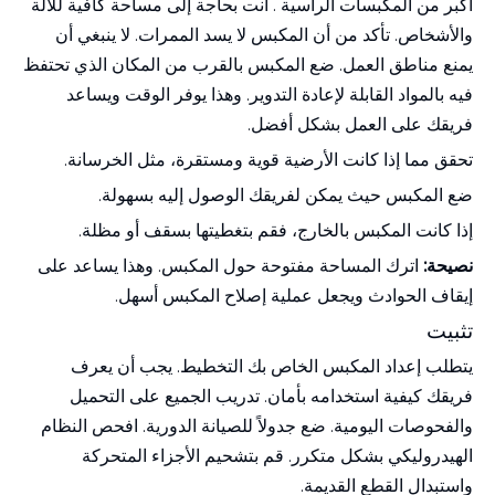
أكبر من
المكبسات الرأسية
. أنت بحاجة إلى مساحة كافية للآلة
والأشخاص. تأكد من أن المكبس لا يسد الممرات. لا ينبغي أن
يمنع مناطق العمل. ضع المكبس بالقرب من المكان الذي تحتفظ
فيه بالمواد القابلة لإعادة التدوير. وهذا يوفر الوقت ويساعد
فريقك على العمل بشكل أفضل.
تحقق مما إذا كانت الأرضية قوية ومستقرة، مثل الخرسانة.
ضع المكبس حيث يمكن لفريقك الوصول إليه بسهولة.
إذا كانت المكبس بالخارج، فقم بتغطيتها بسقف أو مظلة.
نصيحة:
اترك المساحة مفتوحة حول المكبس. وهذا يساعد على
إيقاف الحوادث ويجعل عملية إصلاح المكبس أسهل.
تثبيت
يتطلب إعداد المكبس الخاص بك التخطيط. يجب أن يعرف
فريقك كيفية استخدامه بأمان. تدريب الجميع على التحميل
والفحوصات اليومية. ضع جدولاً للصيانة الدورية. افحص النظام
الهيدروليكي بشكل متكرر. قم بتشحيم الأجزاء المتحركة
واستبدال القطع القديمة.