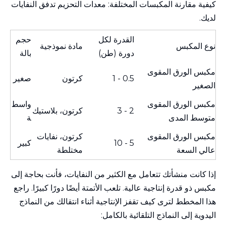
كيفية مقارنة المكبسات المختلفة:
معدات التحزيم تدفق النفايات
لديك.
القدرة لكل
حجم
نوع المكبس
مادة نموذجية
دورة (طن)
بالة
مكبس الورق المقوى
0.5 - 1
كرتون
صغير
الصغير
مكبس الورق المقوى
واسط
2 - 3
كرتون، بلاستيك
متوسط ​​المدى
ة
مكبس الورق المقوى
كرتون، نفايات
5 - 10
كبير
عالي السعة
مختلطة
إذا كانت منشأتك تتعامل مع الكثير من النفايات، فأنت بحاجة إلى
مكبس ذو قدرة إنتاجية عالية. تلعب الأتمتة أيضًا دورًا كبيرًا. راجع
هذا المخطط لترى كيف تقفز الإنتاجية أثناء انتقالك من النماذج
اليدوية إلى النماذج التلقائية بالكامل: