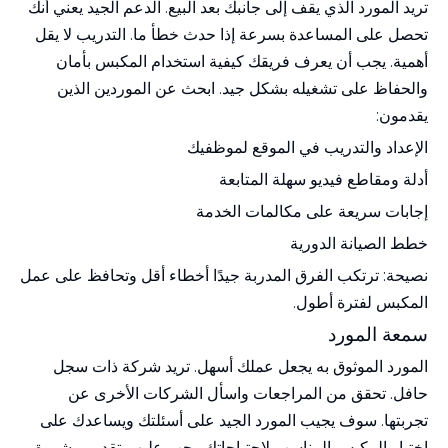
تريد المورد الذي يقف إلى جانبك بعد البيع. الدعم الجيد يعني أنك
تحصل على المساعدة بسرعة إذا حدث خطأ ما. التدريب لا يقل
أهمية. يجب أن يعرف فريقك كيفية استخدام المكبس بأمان
والحفاظ على تشغيله بشكل جيد. ابحث عن الموردين الذين
يقدمون:
الإعداد والتدريب في الموقع لموظفيك
أدلة ومقاطع فيديو سهلة المتابعة
إجابات سريعة على مكالمات الخدمة
خطط الصيانة الدورية
نصيحة: ترتكب الفرق المدربة جيدًا أخطاء أقل وتحافظ على عمل
المكبس لفترة أطول.
سمعة المورد
المورد الموثوق به يجعل عملك أسهل. تريد شركة ذات سجل
حافل. تحقق من المراجعات واسأل الشركات الأخرى عن
تجربتها. سوف يجيب المورد الجيد على أسئلتك ويساعدك على
اختيار المكبس المناسب لاحتياجاتك. يجب عليهم تقديم مشورة