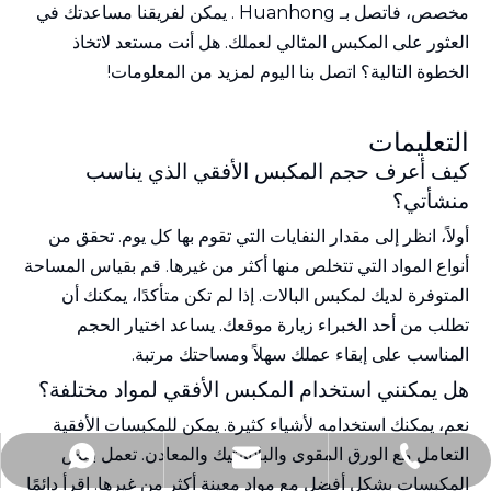
مخصص،
فاتصل بـ Huanhong
. يمكن لفريقنا مساعدتك في
العثور على المكبس المثالي لعملك. هل أنت مستعد لاتخاذ
الخطوة التالية؟ اتصل بنا اليوم لمزيد من المعلومات!
التعليمات
كيف أعرف حجم المكبس الأفقي الذي يناسب
منشأتي؟
أولاً، انظر إلى مقدار النفايات التي تقوم بها كل يوم. تحقق من
أنواع المواد التي تتخلص منها أكثر من غيرها. قم بقياس المساحة
المتوفرة لديك لمكبس البالات. إذا لم تكن متأكدًا، يمكنك أن
تطلب من أحد الخبراء زيارة موقعك. يساعد اختيار الحجم
المناسب على إبقاء عملك سهلاً ومساحتك مرتبة.
هل يمكنني استخدام المكبس الأفقي لمواد مختلفة؟
نعم، يمكنك استخدامه لأشياء كثيرة. يمكن للمكبسات الأفقية
التعامل مع الورق المقوى والبلاستيك والمعادن. تعمل بعض
andy@js-hhh.com
+86-13771610978
+86-13771610978
المكبسات بشكل أفضل مع مواد معينة أكثر من غيرها. اقرأ دائمًا