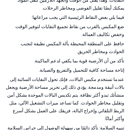
النفايات. وهذا يقلل من الوقت والجهد اللازمين لنقل المواد.
يمكنك أيضًا تقليل الفوضى ومخاطر الرحلات.
فيما يلي بعض النقاط الرئيسية التي يجب مراعاتها:
ضع المكبس بالقرب من نقاط تجميع النفايات لتوفير الوقت
وخفض تكاليف العمالة.
حافظ على المنطقة المحيطة بآلة المكبس نظيفة لتجنب
الحوادث ومخاطر الحريق.
تأكد من أن الأرضية قوية بما يكفي لدعم الماكينة.
إتاحة مساحة كافية للتحميل والتفريغ والصيانة.
عندما تستخدم مكبس البالات، فإنك تحول النفايات السائبة إلى
بالات أنيقة ومدمجة. يؤدي ذلك إلى تحرير مساحة الأرضية ويجعل
منشأتك تبدو أكثر نظافة. يتم تكديس البالات الموحدة بشكل آمن
وتقليل مخاطر الحوادث. كما تساعد ميزات التشغيل الآلي، مثل
الربط التلقائي وإخراج البالة، فريقك على العمل بشكل أسرع
وأكثر أمانًا.
تنبيه السلامة: تأكد دائمًا من سهولة الوصول إلى حراس السلامة