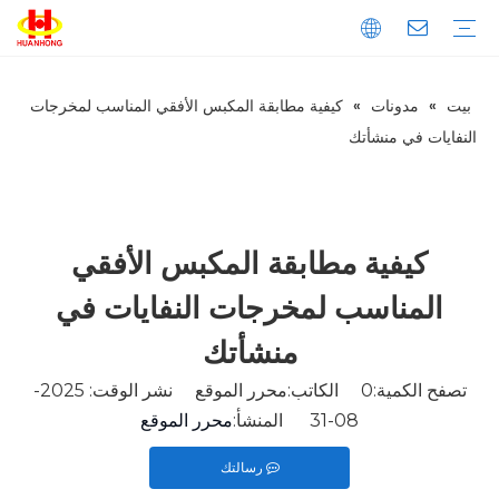
بيت
»
مدونات
»
كيفية مطابقة المكبس الأفقي المناسب لمخرجات
تحميل
التعليمات
مقدمة الشركة
إنتاج
ضبط الجودة
المكبس
الخردة المعدنية المكبس
مكبس نفايات الورق
المكبس الأفقي
المكبس العمودي
خردة المعادن القص
القص العملاقة
قص الحاوية
قص التمساح
ماكينة طحن المعادن
آلة قولبة المعادن العمودية
آلة قولبة المعادن الأفقية
خط تقطيع المعادن
النفايات في منشأتك
كيفية مطابقة المكبس الأفقي
المناسب لمخرجات النفايات في
منشأتك
تصفح الكمية:
0
الكاتب:محرر الموقع نشر الوقت: 2025-
08-31 المنشأ:
محرر الموقع
رسالتك