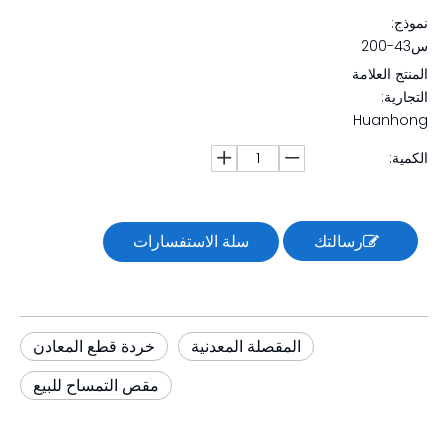
نموذج:
س43-200
المنتج العلامة
التجارية:
Huanhong
الكمية:
رسالتك
سلة الاستفسارات
المقصلة المعدنية
خردة قطع المعادن
مقص التمساح للبيع