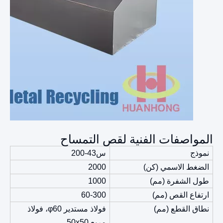
المواصفات الفنية لقص التمساح
نموذج
س43-200
الضغط الاسمي (كن)
2000
طول الشفرة (مم)
1000
ارتفاع القص (مم)
60-300
نطاق القطع (مم)
فولاذ مستدير φ60، فولاذ
مربع 50x50