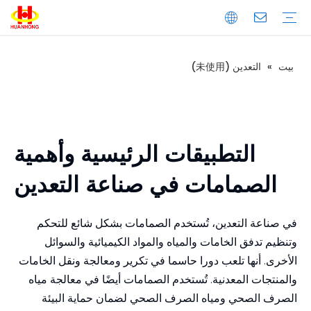
بيت
»
التعدين (未使用)
تحميل
التعليمات
مقدمة الشركة
إنتاج
ضبط الجودة
المكبس
الخردة المعدنية المكبس
مكبس نفايات الورق
المكبس الأفقي
المكبس العمودي
خردة المعادن القص
القص العملاقة
قص الحاوية
قص التمساح
ماكينة طحن المعادن
آلة قولبة المعادن العمودية
آلة قولبة المعادن الأفقية
خط تقطيع المعادن
التطبيقات الرئيسية وأهمية
الصمامات في صناعة التعدين
في صناعة التعدين، تُستخدم الصمامات بشكل شائع للتحكم
وتنظيم تدفق الخامات والمياه والمواد الكيميائية والسوائل
الأخرى. أنها تلعب دورا حاسما في تكرير ومعالجة ونقل الخامات
والمنتجات المعدنية. تُستخدم الصمامات أيضًا في معالجة مياه
الصرف الصحي ومياه الصرف الصحي لضمان حماية البيئة