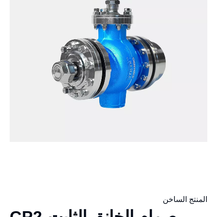
المنتج الساخن
صمام الخانق الثابت-CP2