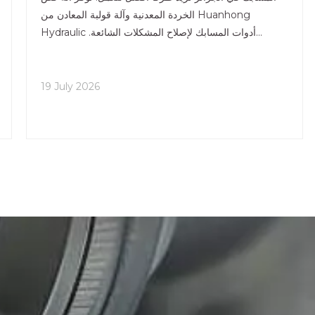
الخردة المعدنية وآلة قولبة المعادن من Huanhong
Hydraulic أدوات المسابك لإصلاح المشكلات الشائعة.
تساعدك هذه الأدوات على تسهيل العمل وتقليل النفايات
ومساعدة البيئة. لو
19 July 2026