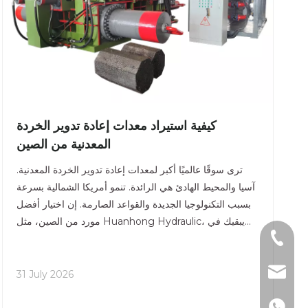
كيفية استيراد معدات إعادة تدوير الخردة
المعدنية من الصين
ترى سوقًا عالميًا أكبر لمعدات إعادة تدوير الخردة المعدنية.
آسيا والمحيط الهادئ هي الرائدة. تنمو أمريكا الشمالية بسرعة
بسبب التكنولوجيا الجديدة والقواعد الصارمة. إن اختيار أفضل
مورد من الصين، مثل Huanhong Hydraulic، يبقيك في
+86-1377161097
المقدمة في إعادة التدوير. يجب عليك مراقبة الامتثال
+86-510-860188
andy@js-hhh.c
31 July 2026
+86-1377161097