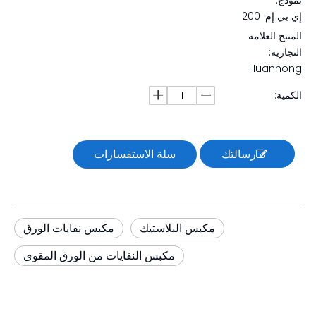
نموذج:
إي بي إم-200
المنتج العلامة
التجارية:
Huanhong
الكمية:
رسالتك
سلة الاستفسارات
مكبس البلاستيك
مكبس نفايات الورق
مكبس النفايات من الورق المقوى