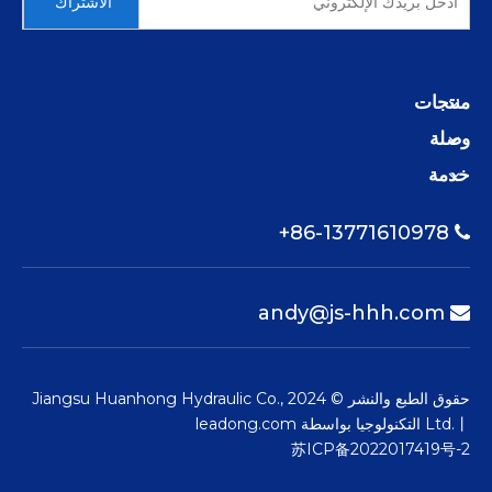
الاشتراك
منتجات
وصلة
خدمة
86-13771610978+

andy@js-hhh.com

حقوق الطبع والنشر © 2024 Jiangsu Huanhong Hydraulic Co.,
Ltd.丨 التكنولوجيا بواسطة
leadong.com
苏ICP备2022017419号-2