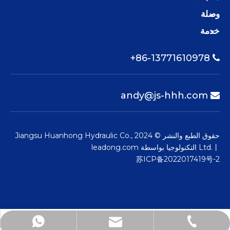
وصلة
خدمة
86-13771610978+

andy@js-hhh.com

حقوق الطبع والنشر © 2024 Jiangsu Huanhong Hydraulic Co.,
Ltd.丨 التكنولوجيا بواسطة
leadong.com
苏ICP备2022017419号-2
andy@js-hhh.com
+86-13771610978
+86-13771610978