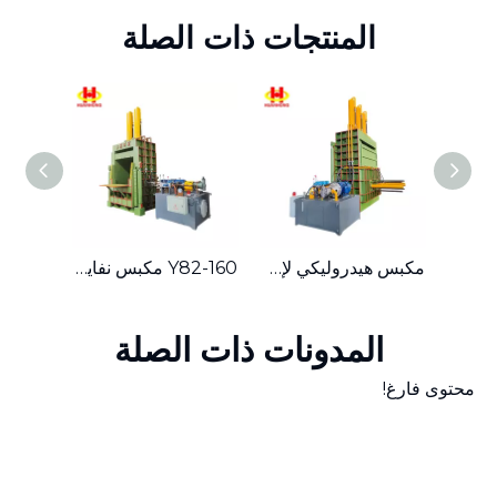
المنتجات ذات الصلة
محرك هيدروليكي صندوق المواد الكبيرة عمودي النفايات الورقية البلاستيك الخردة المعدنية المكبس
مكبس هيدروليكي لإعادة تدوير نفايات الورق والكرتون المعدني متعدد الوظائف عموديًا
Y82-160 مكبس نفايات الصحف العمودي الهيدروليكي مع منصة التغذية
المدونات ذات الصلة
محتوى فارغ!