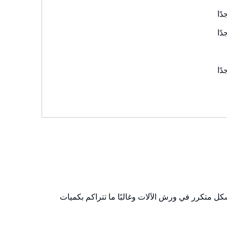
دًا
دًا
دًا
 بشكل متكرر في ورش الآلات وغالبًا ما تتراكم بكميات