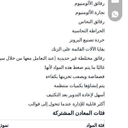
+86-510-860188
andy@js-hhh.c
رقائق الألومنيوم
نجارة الألومنيوم
+86-1377161097
رقائق النحاس
الخراطة النحاسية
خردة تصنيع البرونز
بقايا الآلات القائمة على الزنك
رقائق مختلطة غير حديدية (عند التعامل معها من خلال سي
غالبًا ما يتم ضغط هذه المواد لأنها:
فضفاضة ويصعب تخزينها بكفاءة
يتم إنشاؤها بكميات منتظمة
أسهل لإعادة التدوير بعد التكثيف
أكثر قابلية للإدارة عندما تتحول إلى قوالب
فئات المعادن المشتركة
فئة المواد
نموذ