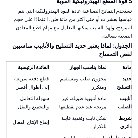
5 قوة القطع الهيدروليكية القوية
تستخدم النماذج الصناعية عادة القوة الهيدروليكية التي يتم
قياسها بعشرات أو حتى أكثر من مائة طن، اعتمادًا على حجم
النموذج، ولهذا السبب يمكنها التعامل مع مهام قطع المعادن
الصعبة بفعالية.
الجدول: لماذا يعتبر حديد التسليح والأنابيب مناسبين
لقص التمساح
مادة
لماذا يناسب الجهاز
الفائدة الرئيسية
حديد
مخزون صلب ومستقيم
قطع دفعة سريعة
التسليح
ومتكرر
إلى أطوال أقصر
أنابيب
مادة أنبوبية طويلة، غير
سهولة التعامل
الصلب
مريحة عند عدم تقطيعها
والتجميع والنقل
شريط
شكل ثابت وتغذية قابلة
إيقاع الإنتاج الفعال
دائري
للتكرار
خردة طويلة
طريقة تغذية مماثلة عبر