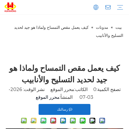
بيت
»
مدونات
»
كيف يعمل مقص التمساح ولماذا هو جيد لحديد
تحميل
التعليمات
مقدمة الشركة
إنتاج
ضبط الجودة
المكبس
الخردة المعدنية المكبس
مكبس نفايات الورق
المكبس الأفقي
المكبس العمودي
خردة المعادن القص
القص العملاقة
قص الحاوية
قص التمساح
ماكينة طحن المعادن
آلة قولبة المعادن العمودية
آلة قولبة المعادن الأفقية
خط تقطيع المعادن
التسليح والأنابيب
كيف يعمل مقص التمساح ولماذا هو
جيد لحديد التسليح والأنابيب
تصفح الكمية:
0
الكاتب:محرر الموقع نشر الوقت: 2026-
03-07 المنشأ:
محرر الموقع
رسالتك