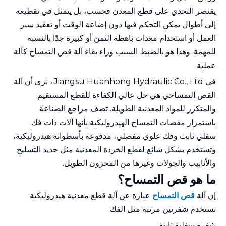
يقتصر التحدي على قطع المعدن فحسب، بل يتمثل في تقطيعه
إلى أطوال يمكن التحكم فيها دون إضاعة الوقت أو تعقيد سير
العمل أو استخدام معدات باهظة الثمن أو كبيرة جدًا بالنسبة
للمهمة. وهذا هو بالضبط السبب وراء بقاء آلة قص التمساح كآلة
عملية.
في Jiangsu Huanhong Hydraulic Co., Ltd.، نرى أن آلة
القص التمساحي هي حل عالي الكفاءة للقطع المستقيم
والمتكرر للمواد المعدنية الطويلة. تصف مراجع الصناعة
باستمرار مقصات التمساح الهيدروليكية بأنها آلات ذات فك
سفلي ثابت وفك علوي مفصلي، مدفوعة بأسطوانة هيدروليكية،
وتستخدم بشكل شائع لقطع الخردة المعدنية مثل حديد التسليح
والأنابيب والجولات وغيرها من المخزون الطويل.
ما هو قص التمساح؟
إن آلة
قص التمساح
عبارة عن آلة قطع معدنية هيدروليكية
تستخدم شفرتين مرتبة مثل الفك:
شفرة سفلية ثابتة