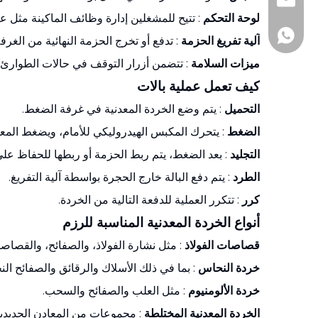
+86-510-860188
andy@js-hhh.c
لوحة التحكم
: تتيح للمشغلين إدارة وظائف الماكينة مثل 
+86-1377161097
آلية تفريغ الحزمة
: تدفع أو تخرج الحزمة النهائية من الغرفة
ميزات السلامة
: تتضمن أزرار التوقف في حالات الطوارئ،
كيف تعمل عملية بالات
التحميل
: يتم وضع الخردة المعدنية في غرفة الضغط.
الضغط
: يتحرك المكبس الهيدروليكي للأمام، ويضغط الم
التجليد
: بعد الضغط، يتم ربط الحزمة أو ربطها للحفاظ على
الطرد
: يتم دفع البالة خارج الحجرة بواسطة آلية التفريغ.
كرر
: تتكرر العملية للدفعة التالية من الخردة.
أنواع الخردة المعدنية المناسبة للرزم
قصاصات الفولاذ
: مثل نشارة الفولاذ، والصفائح، والقصاص
خردة النحاس
: بما في ذلك الأسلاك والرقائق والصفائح الن
خردة الألومنيوم
: مثل العلب والصفائح والسحب.
الخردة المعدنية المختلطة
: مجموعات من المعادن الحديدية 