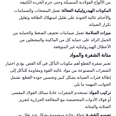
من الألواح الفولاذية السميكة وحتى حزم الخردة الكثيفة.
المكونات الهيدروليكية الفعالة:
تعمل المضخات والصمامات
والأختام عالية الجودة على تقليل استهلاك الطاقة وتقليل
تكرار الصيانة.
ميزات السلامة:
تعمل صمامات تخفيف الضغط والحماية من
الحمل الزائد على حماية كل من الماكينة والمشغلين من
الأعطال الهيدروليكية غير المتوقعة.
متانة الشفرة والمواد
تعتبر شفرة القطع أهم مكونات التآكل في آلة القص. يؤدي اختيار
الشفرات المصنوعة من مواد عالية القوة ومقاومة للتآكل إلى
إطالة فترات الصيانة بشكل كبير وتحسين جودة القطع. تشمل
الجوانب المهمة ما يلي:
تركيب المواد:
تستخدم الشفرات عادةً سبائك الفولاذ المقسى
أو فولاذ الأدوات المتخصصة مع المعالجة الحرارية لتعزيز
الصلابة والمتانة.
تصميم الشفرة:
حواف حادة ومصممة بشكل جيد تقلل من