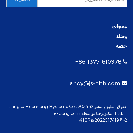
منتجات
وصلة
خدمة
86-13771610978+

andy@js-hhh.com

حقوق الطبع والنشر © 2024 Jiangsu Huanhong Hydraulic Co.,
Ltd.丨 التكنولوجيا بواسطة
leadong.com
苏ICP备2022017419号-2