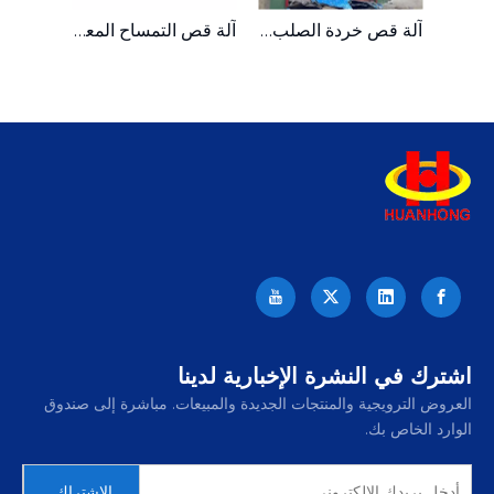
400 طن خردة هيدروليكية من ألواح الصلب المعدنية التمساح القص
آلة قص خردة الصلب ذات القناة الهيدروليكية الثقيلة Q91-1000
آلة قص التمساح المعدنية الهيدروليكية المحمولة 200T
اشترك في النشرة الإخبارية لدينا
العروض الترويجية والمنتجات الجديدة والمبيعات. مباشرة إلى صندوق
الوارد الخاص بك.
الاشتراك