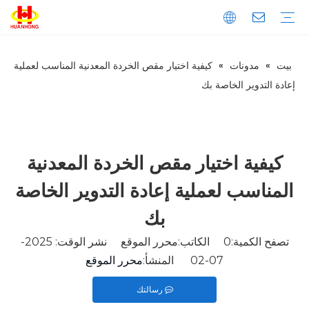
بيت
»
مدونات
»
كيفية اختيار مقص الخردة المعدنية المناسب لعملية
تحميل
التعليمات
مقدمة الشركة
إنتاج
ضبط الجودة
المكبس
الخردة المعدنية المكبس
مكبس نفايات الورق
المكبس الأفقي
المكبس العمودي
خردة المعادن القص
القص العملاقة
قص الحاوية
قص التمساح
ماكينة طحن المعادن
آلة قولبة المعادن العمودية
آلة قولبة المعادن الأفقية
خط تقطيع المعادن
إعادة التدوير الخاصة بك
كيفية اختيار مقص الخردة المعدنية
المناسب لعملية إعادة التدوير الخاصة
بك
تصفح الكمية:
0
الكاتب:محرر الموقع نشر الوقت: 2025-
07-02 المنشأ:
محرر الموقع
رسالتك