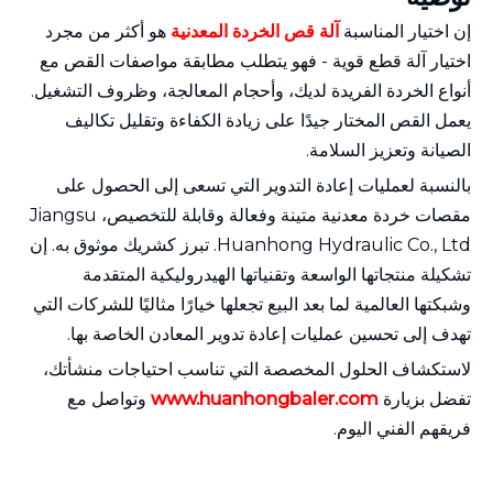
إن اختيار المناسبة
آلة قص الخردة المعدنية
هو أكثر من مجرد
اختيار آلة قطع قوية - فهو يتطلب مطابقة مواصفات القص مع
أنواع الخردة الفريدة لديك، وأحجام المعالجة، وظروف التشغيل.
يعمل القص المختار جيدًا على زيادة الكفاءة وتقليل تكاليف
الصيانة وتعزيز السلامة.
بالنسبة لعمليات إعادة التدوير التي تسعى إلى الحصول على
مقصات خردة معدنية متينة وفعالة وقابلة للتخصيص، Jiangsu
Huanhong Hydraulic Co., Ltd. تبرز كشريك موثوق به. إن
تشكيلة منتجاتها الواسعة وتقنياتها الهيدروليكية المتقدمة
وشبكتها العالمية لما بعد البيع تجعلها خيارًا مثاليًا للشركات التي
تهدف إلى تحسين عمليات إعادة تدوير المعادن الخاصة بها.
لاستكشاف الحلول المخصصة التي تناسب احتياجات منشأتك،
تفضل بزيارة
www.huanhongbaler.com
وتواصل مع
فريقهم الفني اليوم.