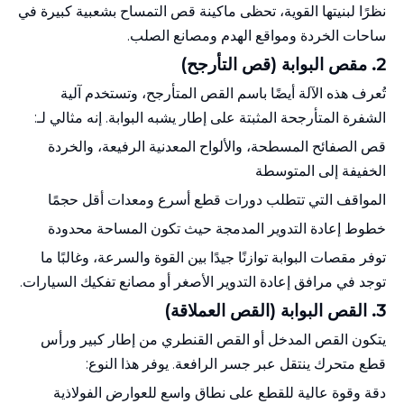
نظرًا لبنيتها القوية، تحظى ماكينة قص التمساح بشعبية كبيرة في
ساحات الخردة ومواقع الهدم ومصانع الصلب.
2.
مقص البوابة (قص التأرجح)
تُعرف هذه الآلة أيضًا باسم القص المتأرجح، وتستخدم آلية
الشفرة المتأرجحة المثبتة على إطار يشبه البوابة. إنه مثالي لـ:
قص الصفائح المسطحة، والألواح المعدنية الرفيعة، والخردة
الخفيفة إلى المتوسطة
المواقف التي تتطلب دورات قطع أسرع ومعدات أقل حجمًا
خطوط إعادة التدوير المدمجة حيث تكون المساحة محدودة
توفر مقصات البوابة توازنًا جيدًا بين القوة والسرعة، وغالبًا ما
توجد في مرافق إعادة التدوير الأصغر أو مصانع تفكيك السيارات.
3.
القص البوابة (القص العملاقة)
يتكون القص المدخل أو القص القنطري من إطار كبير ورأس
قطع متحرك ينتقل عبر جسر الرافعة. يوفر هذا النوع:
دقة وقوة عالية للقطع على نطاق واسع للعوارض الفولاذية