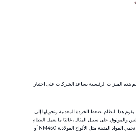
فهم هذه الميزات الرئيسية يساعد الشركات على اختيار
قوم هذا النظام بضغط الخردة المعدنية وتحويلها إلى
 والموثوق. على سبيل المثال، غالبًا ما يعمل النظام
عند ضغوط عمل تبلغ حوالي 21.5 ميجا باسكال، مما يوفر قوة كافية لضغط المعادن مثل الفولاذ والنحاس والألمنيوم بشكل فعال. تحمي المواد المتينة مثل الألواح الفولاذية NM450 أو