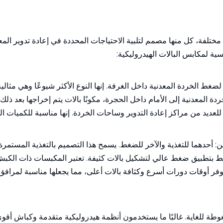
 مختلفة، كل منها مصمم لتلبية الاحتياجات المحددة في إعادة تدوير المع
يسية لمكابس البالات الهيدروليكية:
 لضغط الخردة المعدنية داخل الغرفة. إنها النوع الأكثر شيوعًا وهي مثا
دة المعدنية إلى الأمام داخل الحجرة، مكونًا بالات يتم إخراجها بعد ذل
فة للعديد من مراكز إعادة التدوير وساحات الخردة. إنها مناسبة للكميات
: أحدهما للتغذية والآخر للضغط. يسمح هذا التصميم بالتغذية المستم
 بتطبيق ضغط عالي لتشكيل بالات كثيفة. تعتبر المكبسات ذات الكبش ا
ا توفر أوقات دورات أسرع وكثافة بالات أعلى، مما يجعلها مناسبة لمرافق
غوطة للغاية. غالبًا ما يستخدمون أنظمة هيدروليكية متقدمة وكباش أق