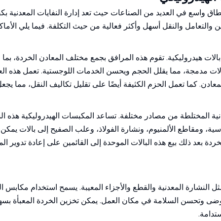
اق واسع في العديد من الصناعات حيث تعد إدارة النفايات المعدنية بكفا
ن والتعامل والنقل أسهل وأكثر فعالية من حيث التكلفة. فيما يلي الأماكن 
لات هيدروليكية. تقوم هذه المرافق بجمع مختلف المعادن الخردة، بما 
لات مدمجة، مما يقلل الحجم ويحسن الخدمات اللوجستية. تعمل هذه العم
ادن. كما تعمل الحزم الكثيفة أيضًا على تقليل تكاليف النقل، مما يجعل 
دنية المختلطة من مصادر مختلفة. تساعد المكبسات الهيدروليكية هذه 
ية، ومقاطع الألمنيوم، ونشارة الفولاذ، وعلب الصفيح إلى بالات يمكن ا
دة بعد ذلك بيع هذه البالات الموحدة إلى القائمين على إعادة تدوير ا
 مثل النشارة المعدنية والقطع والأجزاء المعيبة. يسمح استخدام مكابس البا
وضى وتحسن السلامة في مكان العمل. يمكن تخزين الخردة المعبأة بسهولة
تدامة.