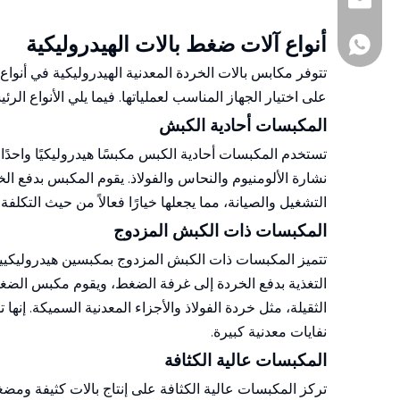
+86-510-860188
andy@js-hhh.c
أنواع آلات ضغط بالات الهيدروليكية
+86-1377161097
تتوفر مكابس بالات الخردة المعدنية الهيدروليكية في أنواع
على اختيار الجهاز المناسب لعملياتها. فيما يلي الأنواع الرئ
المكبسات أحادية الكبش
تستخدم المكبسات أحادية الكبس مكبسًا هيدروليكيًا واحدًا
نشارة الألومنيوم والنحاس والفولاذ. يقوم المكبس بدفع الخر
التشغيل والصيانة، مما يجعلها خيارًا فعالاً من حيث التكل
المكبسات ذات الكبش المزدوج
تتميز المكبسات ذات الكبش المزدوج بمكبسين هيدروليكيين
التغذية بدفع الخردة إلى غرفة الضغط، ويقوم مكبس الضغط
الثقيلة، مثل خردة الفولاذ والأجزاء المعدنية السميكة. إنه
نفايات معدنية كبيرة.
المكبسات عالية الكثافة
تركز المكبسات عالية الكثافة على إنتاج بالات كثيفة ومض