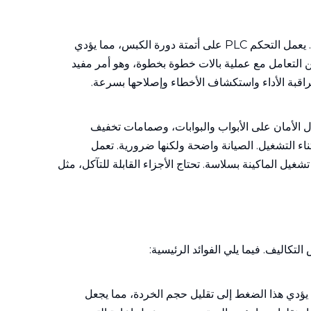
توفر المكبسات الهيدروليكية عادةً خيارين للتحكم: التحكم التلقائي PLC (وحدة التحكم المنطقية القابلة للبرمجة) والتحكم اليدوي. يعمل التحكم PLC على أتمتة دورة الكبس، مما يؤدي
ن التعامل مع عملية بالات خطوة بخطوة، وهو أمر مفيد
مراقبة الأداء واستكشاف الأخطاء وإصلاحها بسرعة.
ال الأمان على الأبواب والبوابات، وصمامات تخفيف
ء التشغيل. الصيانة واضحة ولكنها ضرورية. تعمل
يل الماكينة بسلاسة. تحتاج الأجزاء القابلة للتآكل، مثل
تكاليف. فيما يلي الفوائد الرئيسية:
 يؤدي هذا الضغط إلى تقليل حجم الخردة، مما يجعل