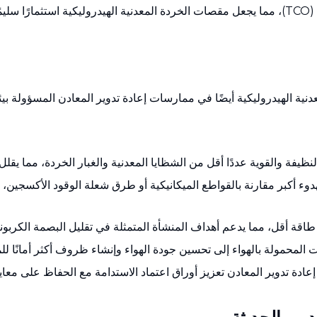
تُترجم هذه العوامل معًا إلى انخفاض إجمالي تكلفة الملكية (TCO)، مما يجعل مقصات الخردة المعدنية
نية الهيدروليكية أيضًا في ممارسات إعادة تدوير المعادن المسؤولة بيئي
النظيفة والقوية عددًا أقل من الشظايا المعدنية والغبار الخردة، مما يق
دوء أكبر مقارنة بالقواطع الميكانيكية أو طرق شعلة الوقود الأكسجين، 
طاقة أقل، مما يدعم أهداف المنشأة المتمثلة في تقليل البصمة الكربونية و
 المحمولة بالهواء إلى تحسين جودة الهواء وإنشاء ظروف أكثر أمانًا ل
عادة تدوير المعادن تعزيز أوراق اعتماد الاستدامة مع الحفاظ على معايير 