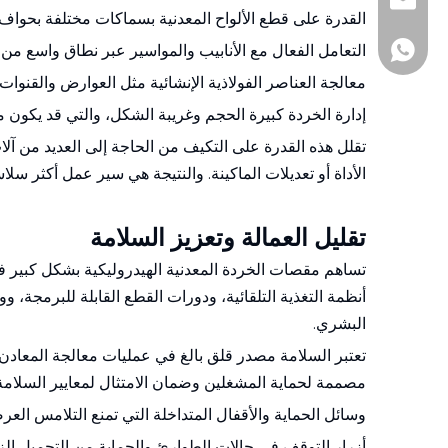
+86-510-860188
andy@js-hhh.c
القدرة على قطع الألواح المعدنية بسماكات مختلفة بحواف 
+86-1377161097
التعامل الفعال مع الأنابيب والمواسير عبر نطاق واسع من
معالجة العناصر الفولاذية الإنشائية مثل العوارض والقنوات و
إدارة الخردة كبيرة الحجم وغريبة الشكل، والتي قد يكو
تقلل هذه القدرة على التكيف من الحاجة إلى العديد من آل
الأداة أو تعديلات الماكينة. والنتيجة هي سير عمل أكثر سلاس
تقليل العمالة وتعزيز السلامة
تساهم مقصات الخردة المعدنية الهيدروليكية بشكل كبير في
أنظمة التغذية التلقائية، ودورات القطع القابلة للبرمجة، 
البشري.
تعتبر السلامة مصدر قلق بالغ في عمليات معالجة المعادن،
مصممة لحماية المشغلين وضمان الامتثال لمعايير السلامة
وسائل الحماية والأقفال المتداخلة التي تمنع التلامس العر
أزرار التوقف في حالات الطوارئ والحماية من التحميل الز