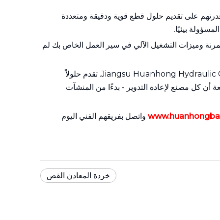
قدرتهم على تقديم حلول قطع قوية ودقيقة ومتعددة
سؤولة بيئيًا.
المرنة وميزات التشغيل الآلي في سير العمل الخاص بك لم
بالنسبة للشركات التي تبحث عن مقصات خردة معدنية متينة وعالية الأداء ومخصصة لتلبية احتياجاتها التشغيلية الفريدة، Jiangsu Huanhong Hydraulic Co., Ltd. تقدم حلولاً
أن كل مصنع لإعادة التدوير - بدءًا من المنشآت
www.huanhongba
واتصل بفريقهم الفني اليوم
خردة المعادن القص